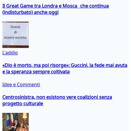
Il Great Game tra Londra e Mosca che continua
(indisturbato) anche oggi
L'addio
«Dio è morto, ma poi risorge»: Guccini, la fede mai avuta
e la speranza sempre coltivata
Idee e Commenti
Centrosinistra, non esistono vere coalizioni senza
progetto culturale