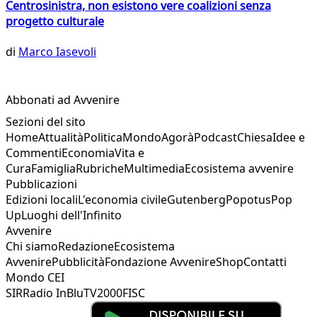
Centrosinistra, non esistono vere coalizioni senza
progetto culturale
di
Marco Iasevoli
Abbonati ad Avvenire
Sezioni del sito
Home
Attualità
Politica
Mondo
Agorà
Podcast
Chiesa
Idee e
Commenti
Economia
Vita e
Cura
Famiglia
Rubriche
Multimedia
Ecosistema avvenire
Pubblicazioni
Edizioni locali
L'economia civile
Gutenberg
Popotus
Pop
Up
Luoghi dell'Infinito
Avvenire
Chi siamo
Redazione
Ecosistema
Avvenire
Pubblicità
Fondazione Avvenire
Shop
Contatti
Mondo CEI
SIR
Radio InBlu
TV2000
FISC