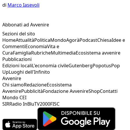
di
Marco Iasevoli
Abbonati ad Avvenire
Sezioni del sito
Home
Attualità
Politica
Mondo
Agorà
Podcast
Chiesa
Idee e
Commenti
Economia
Vita e
Cura
Famiglia
Rubriche
Multimedia
Ecosistema avvenire
Pubblicazioni
Edizioni locali
L'economia civile
Gutenberg
Popotus
Pop
Up
Luoghi dell'Infinito
Avvenire
Chi siamo
Redazione
Ecosistema
Avvenire
Pubblicità
Fondazione Avvenire
Shop
Contatti
Mondo CEI
SIR
Radio InBlu
TV2000
FISC