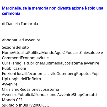
Marcinelle, se la memoria non diventa azione è solo una
cerimonia
di
Daniela Fumarola
Abbonati ad Avvenire
Sezioni del sito
Home
Attualità
Politica
Mondo
Agorà
Podcast
Chiesa
Idee e
Commenti
Economia
Vita e
Cura
Famiglia
Rubriche
Multimedia
Ecosistema avvenire
Pubblicazioni
Edizioni locali
L'economia civile
Gutenberg
Popotus
Pop
Up
Luoghi dell'Infinito
Avvenire
Chi siamo
Redazione
Ecosistema
Avvenire
Pubblicità
Fondazione Avvenire
Shop
Contatti
Mondo CEI
SIR
Radio InBlu
TV2000
FISC