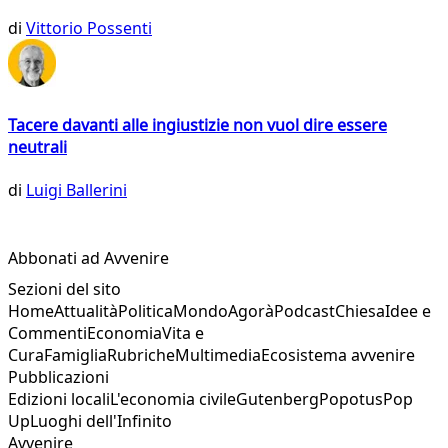
di
Vittorio Possenti
Tacere davanti alle ingiustizie non vuol dire essere
neutrali
di
Luigi Ballerini
Abbonati ad Avvenire
Sezioni del sito
Home
Attualità
Politica
Mondo
Agorà
Podcast
Chiesa
Idee e
Commenti
Economia
Vita e
Cura
Famiglia
Rubriche
Multimedia
Ecosistema avvenire
Pubblicazioni
Edizioni locali
L'economia civile
Gutenberg
Popotus
Pop
Up
Luoghi dell'Infinito
Avvenire