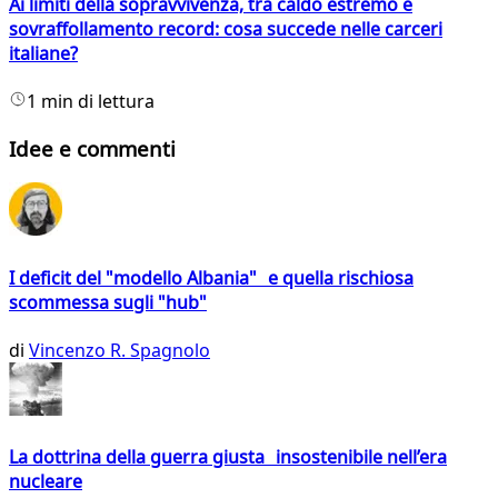
Ai limiti della sopravvivenza, tra caldo estremo e
sovraffollamento record: cosa succede nelle carceri
italiane?
1 min di lettura
Idee e commenti
I deficit del "modello Albania" e quella rischiosa
scommessa sugli "hub"
di
Vincenzo R. Spagnolo
La dottrina della guerra giusta insostenibile nell’era
nucleare