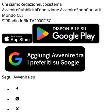
Chi siamo
Redazione
Ecosistema
Avvenire
Pubblicità
Fondazione Avvenire
Shop
Contatti
Mondo CEI
SIR
Radio InBlu
TV2000
FISC
Segui Avvenire su