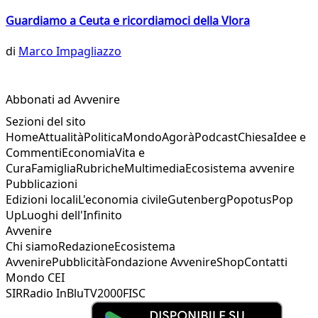
Guardiamo a Ceuta e ricordiamoci della Vlora
di
Marco Impagliazzo
Abbonati ad Avvenire
Sezioni del sito
Home
Attualità
Politica
Mondo
Agorà
Podcast
Chiesa
Idee e
Commenti
Economia
Vita e
Cura
Famiglia
Rubriche
Multimedia
Ecosistema avvenire
Pubblicazioni
Edizioni locali
L'economia civile
Gutenberg
Popotus
Pop
Up
Luoghi dell'Infinito
Avvenire
Chi siamo
Redazione
Ecosistema
Avvenire
Pubblicità
Fondazione Avvenire
Shop
Contatti
Mondo CEI
SIR
Radio InBlu
TV2000
FISC