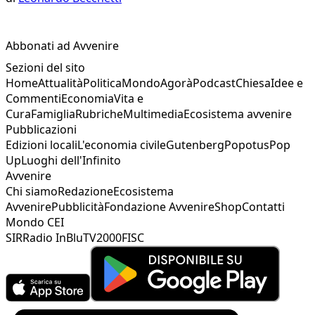
Abbonati ad Avvenire
Sezioni del sito
Home
Attualità
Politica
Mondo
Agorà
Podcast
Chiesa
Idee e
Commenti
Economia
Vita e
Cura
Famiglia
Rubriche
Multimedia
Ecosistema avvenire
Pubblicazioni
Edizioni locali
L'economia civile
Gutenberg
Popotus
Pop
Up
Luoghi dell'Infinito
Avvenire
Chi siamo
Redazione
Ecosistema
Avvenire
Pubblicità
Fondazione Avvenire
Shop
Contatti
Mondo CEI
SIR
Radio InBlu
TV2000
FISC