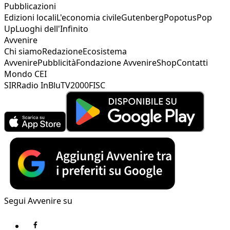
Pubblicazioni
Edizioni locali
L'economia civile
Gutenberg
Popotus
Pop
Up
Luoghi dell'Infinito
Avvenire
Chi siamo
Redazione
Ecosistema
Avvenire
Pubblicità
Fondazione Avvenire
Shop
Contatti
Mondo CEI
SIR
Radio InBlu
TV2000
FISC
Segui Avvenire su