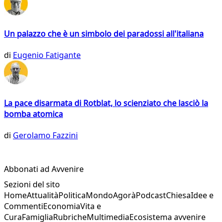
Un palazzo che è un simbolo dei paradossi all'italiana
di
Eugenio Fatigante
La pace disarmata di Rotblat, lo scienziato che lasciò la
bomba atomica
di
Gerolamo Fazzini
Abbonati ad Avvenire
Sezioni del sito
Home
Attualità
Politica
Mondo
Agorà
Podcast
Chiesa
Idee e
Commenti
Economia
Vita e
Cura
Famiglia
Rubriche
Multimedia
Ecosistema avvenire