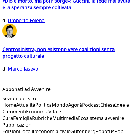
«Dio è morto, ma poi risorge»: Guccini, la fede mai avuta
e la speranza sempre coltivata
di
Umberto Folena
Centrosinistra, non esistono vere coalizioni senza
progetto culturale
di
Marco Iasevoli
Abbonati ad Avvenire
Sezioni del sito
Home
Attualità
Politica
Mondo
Agorà
Podcast
Chiesa
Idee e
Commenti
Economia
Vita e
Cura
Famiglia
Rubriche
Multimedia
Ecosistema avvenire
Pubblicazioni
Edizioni locali
L'economia civile
Gutenberg
Popotus
Pop