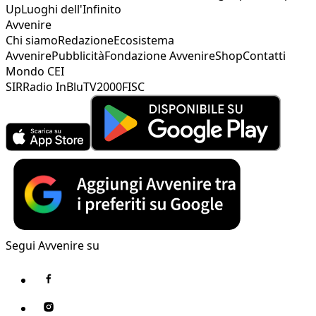
Up
Luoghi dell'Infinito
Avvenire
Chi siamo
Redazione
Ecosistema
Avvenire
Pubblicità
Fondazione Avvenire
Shop
Contatti
Mondo CEI
SIR
Radio InBlu
TV2000
FISC
Segui Avvenire su