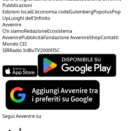
Pubblicazioni
Edizioni locali
L'economia civile
Gutenberg
Popotus
Pop
Up
Luoghi dell'Infinito
Avvenire
Chi siamo
Redazione
Ecosistema
Avvenire
Pubblicità
Fondazione Avvenire
Shop
Contatti
Mondo CEI
SIR
Radio InBlu
TV2000
FISC
Segui Avvenire su