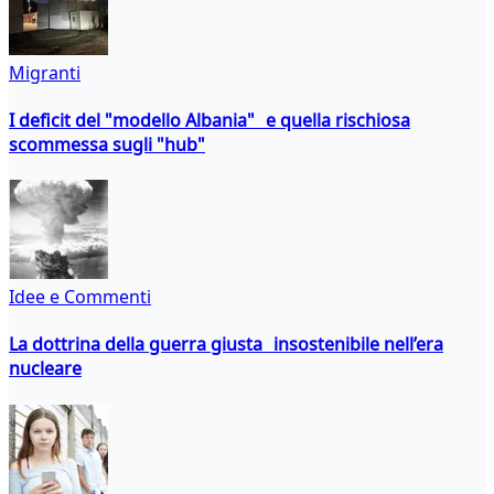
Migranti
I deficit del "modello Albania" e quella rischiosa
scommessa sugli "hub"
Idee e Commenti
La dottrina della guerra giusta insostenibile nell’era
nucleare