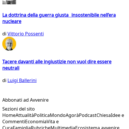
La dottrina della guerra giusta insostenibile nell’era
nucleare
di
Vittorio Possenti
Tacere davanti alle ingiustizie non vuol dire essere
neutrali
di
Luigi Ballerini
Abbonati ad Avvenire
Sezioni del sito
Home
Attualità
Politica
Mondo
Agorà
Podcast
Chiesa
Idee e
Commenti
Economia
Vita e
Cura
Famiglia
Rubriche
Multimedia
Ecosistema avvenire