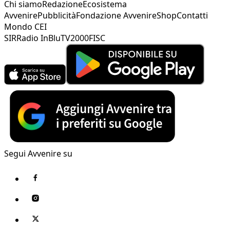
Chi siamo
Redazione
Ecosistema
Avvenire
Pubblicità
Fondazione Avvenire
Shop
Contatti
Mondo CEI
SIR
Radio InBlu
TV2000
FISC
Segui Avvenire su