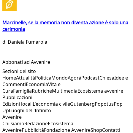
Marcinelle, se la memoria non diventa azione è solo una
cerimonia
di
Daniela Fumarola
Abbonati ad Avvenire
Sezioni del sito
Home
Attualità
Politica
Mondo
Agorà
Podcast
Chiesa
Idee e
Commenti
Economia
Vita e
Cura
Famiglia
Rubriche
Multimedia
Ecosistema avvenire
Pubblicazioni
Edizioni locali
L'economia civile
Gutenberg
Popotus
Pop
Up
Luoghi dell'Infinito
Avvenire
Chi siamo
Redazione
Ecosistema
Avvenire
Pubblicità
Fondazione Avvenire
Shop
Contatti