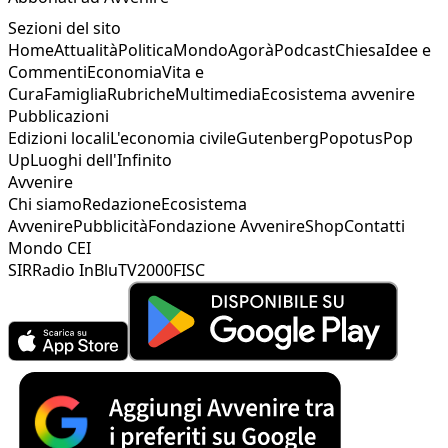
Sezioni del sito
Home
Attualità
Politica
Mondo
Agorà
Podcast
Chiesa
Idee e
Commenti
Economia
Vita e
Cura
Famiglia
Rubriche
Multimedia
Ecosistema avvenire
Pubblicazioni
Edizioni locali
L'economia civile
Gutenberg
Popotus
Pop
Up
Luoghi dell'Infinito
Avvenire
Chi siamo
Redazione
Ecosistema
Avvenire
Pubblicità
Fondazione Avvenire
Shop
Contatti
Mondo CEI
SIR
Radio InBlu
TV2000
FISC