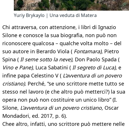
Yuriy Brykaylo | Una veduta di Matera
Chi attraversa, con attenzione, i libri di Ignazio
Silone e conosce la sua biografia, non può non
riconoscere qualcosa – qualche volta molto – del
suo autore in Berardo Viola (
Fontamara),
Pietro
Spina (
Il seme sotto la neve),
Don Paolo Spada (
Vino e Pane),
Luca Sabatini (
Il segreto di Luca),
e
infine papa Celestino V (
L’avventura di un povero
cristiano).
Perché, “se uno scrittore mette tutto se
stesso nel lavoro (e che altro può metterci?) la sua
opera non può non costituire un unico libro” (I.
Silone,
L’avventura di un povero cristiano,
Oscar
Mondadori, ed. 2017, p. 6).
Chee altro, infatti, uno scrittore può mettere nelle