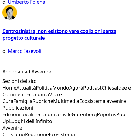
di
Umberto Folena
Centrosinistra, non esistono vere coalizioni senza
progetto culturale
di
Marco Iasevoli
Abbonati ad Avvenire
Sezioni del sito
Home
Attualità
Politica
Mondo
Agorà
Podcast
Chiesa
Idee e
Commenti
Economia
Vita e
Cura
Famiglia
Rubriche
Multimedia
Ecosistema avvenire
Pubblicazioni
Edizioni locali
L'economia civile
Gutenberg
Popotus
Pop
Up
Luoghi dell'Infinito
Avvenire
Chi siamo
Redazione
Ecosistema