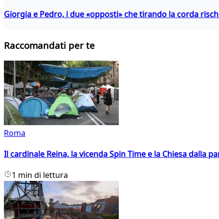
Giorgia e Pedro, i due «opposti» che tirando la corda risc
Raccomandati per te
Roma
Il cardinale Reina, la vicenda Spin Time e la Chiesa dalla par
1 min di lettura