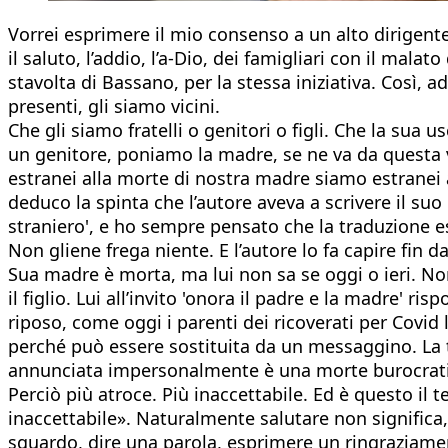
Vorrei esprimere il mio consenso a un alto dirigente 
il saluto, l’addio, l’a-Dio, dei famigliari con il mal
stavolta di Bassano, per la stessa iniziativa. Così,
presenti, gli siamo vicini.
Che gli siamo fratelli o genitori o figli. Che la su
un genitore, poniamo la madre, se ne va da questa vi
estranei alla morte di nostra madre siamo estranei all
deduco la spinta che l’autore aveva a scrivere il suo
straniero', e ho sempre pensato che la traduzione esa
Non gliene frega niente. E l’autore lo fa capire fin 
Sua madre è morta, ma lui non sa se oggi o ieri. Non
il figlio. Lui all’invito 'onora il padre e la madre'
riposo, come oggi i parenti dei ricoverati per Covi
perché può essere sostituita da un messaggino. La
annunciata impersonalmente è una morte burocrat
Perciò più atroce. Più inaccettabile. Ed è questo il t
inaccettabile». Naturalmente salutare non significa
sguardo, dire una parola, esprimere un ringraziamento