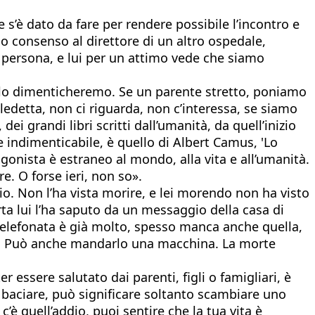
e s’è dato da fare per rendere possibile l’incontro e
sso consenso al direttore di un altro ospedale,
i persona, e lui per un attimo vede che siamo
non lo dimenticheremo. Se un parente stretto, poniamo
ledetta, non ci riguarda, non c’interessa, se siamo
ei grandi libri scritti dall’umanità, da quell’inizio
 e indimenticabile, è quello di Albert Camus, 'Lo
agonista è estraneo al mondo, alla vita e all’umanità.
e. O forse ieri, non so».
io. Non l’ha vista morire, e lei morendo non ha visto
orta lui l’ha saputo da un messaggio della casa di
 telefonata è già molto, spesso manca anche quella,
le. Può anche mandarlo una macchina. La morte
r essere salutato dai parenti, figli o famigliari, è
o baciare, può significare soltanto scambiare uno
è quell’addio, puoi sentire che la tua vita è