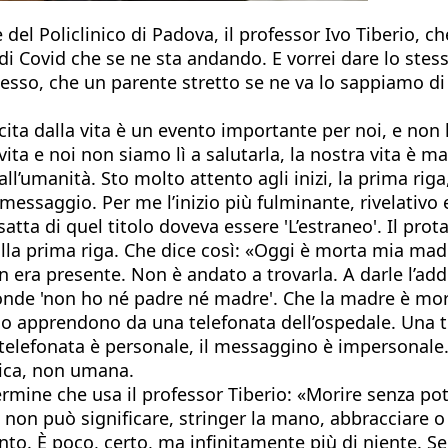
del Policlinico di Padova, il professor Ivo Tiberio, ch
ato di Covid che se ne sta andando. E vorrei dare lo ste
 adesso, che un parente stretto se ne va lo sappiamo d
a uscita dalla vita è un evento importante per noi, e 
ta e noi non siamo lì a salutarla, la nostra vita è ma
’umanità. Sto molto attento agli inizi, la prima riga, d
 messaggio. Per me l’inizio più fulminante, rivelativo
tta di quel titolo doveva essere 'L’estraneo'. Il prot
dalla prima riga. Che dice così: «Oggi è morta mia madr
 era presente. Non è andato a trovarla. A darle l’add
 risponde 'non ho né padre né madre'. Che la madre è m
d lo apprendono da una telefonata dell’ospedale. Una
 telefonata è personale, il messaggino è impersona
ica, non umana.
ermine che usa il professor Tiberio: «Morire senza pote
, non può significare, stringer la mano, abbracciare 
. È poco, certo, ma infinitamente più di niente. Se c’