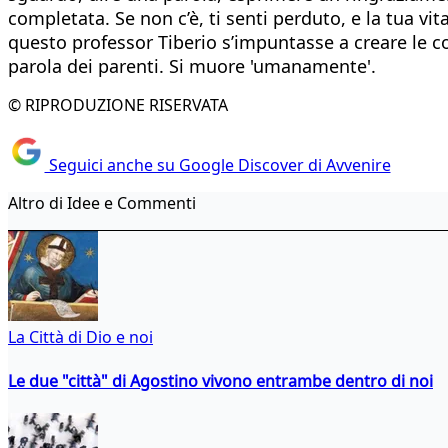
completata. Se non c’è, ti senti perduto, e la tua v
questo professor Tiberio s’impuntasse a creare le c
parola dei parenti. Si muore 'umanamente'.
© RIPRODUZIONE RISERVATA
Seguici anche su Google Discover di Avvenire
Altro di Idee e Commenti
La Città di Dio e noi
Le due "città" di Agostino vivono entrambe dentro di noi