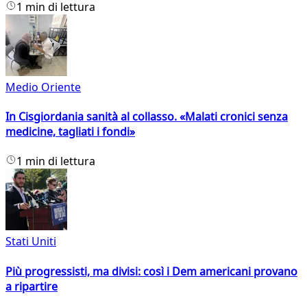
1 min di lettura
Medio Oriente
In Cisgiordania sanità al collasso. «Malati cronici senza
medicine, tagliati i fondi»
1 min di lettura
Stati Uniti
Più progressisti, ma divisi: così i Dem americani provano
a ripartire