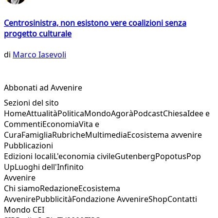
Centrosinistra, non esistono vere coalizioni senza
progetto culturale
di
Marco Iasevoli
Abbonati ad Avvenire
Sezioni del sito
Home
Attualità
Politica
Mondo
Agorà
Podcast
Chiesa
Idee e
Commenti
Economia
Vita e
Cura
Famiglia
Rubriche
Multimedia
Ecosistema avvenire
Pubblicazioni
Edizioni locali
L'economia civile
Gutenberg
Popotus
Pop
Up
Luoghi dell'Infinito
Avvenire
Chi siamo
Redazione
Ecosistema
Avvenire
Pubblicità
Fondazione Avvenire
Shop
Contatti
Mondo CEI