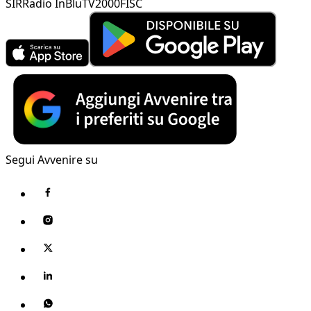
SIR
Radio InBlu
TV2000
FISC
Segui Avvenire su