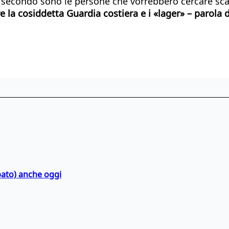
il secondo sono le persone che vorrebbero cercare sca
la cosiddetta Guardia costiera e i «lager» – parola de
bato) anche oggi