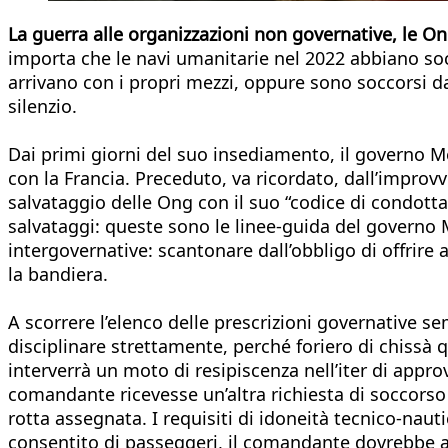
La guerra alle organizzazioni non governative, le O
importa che le navi umanitarie nel 2022 abbiano soc
arrivano con i propri mezzi, oppure sono soccorsi da 
silenzio.
Dai primi giorni del suo insediamento, il governo M
con la Francia. Preceduto, va ricordato, dall’improvvi
salvataggio delle Ong con il suo “codice di condotta”.
salvataggi: queste sono le linee-guida del governo M
intergovernative: scantonare dall’obbligo di offrire 
la bandiera.
A scorrere l’elenco delle prescrizioni governative se
disciplinare strettamente, perché foriero di chissà 
interverrà un moto di resipiscenza nell’iter di appro
comandante ricevesse un’altra richiesta di soccorso
rotta assegnata. I requisiti di idoneità tecnico-n
consentito di passeggeri, il comandante dovrebbe 