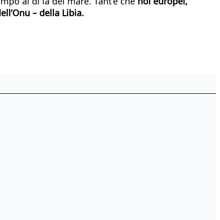
mpo al di là del mare. Tant’è che
noi europei,
ll’Onu – della Libia.