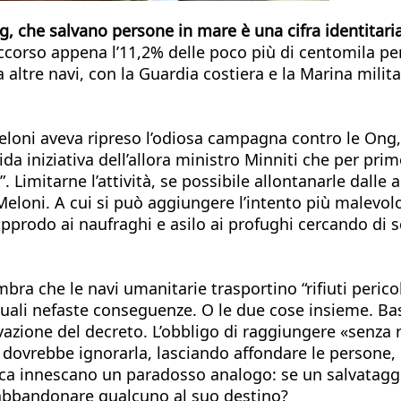
ng, che salvano persone in mare è una cifra identitar
corso appena l’11,2% delle poco più di centomila pers
altre navi, con la Guardia costiera e la Marina milita
eloni aveva ripreso l’odiosa campagna contro le Ong, 
da iniziativa dell’allora ministro Minniti che per primo
 Limitarne l’attività, se possibile allontanarle dalle a
eloni. A cui si può aggiungere l’intento più malevolo 
approdo ai naufraghi e asilo ai profughi cercando di sc
mbra che le navi umanitarie trasportino “rifiuti perico
quali nefaste conseguenze. O le due cose insieme. Bast
vazione del decreto. L’obbligo di raggiungere «senza r
 dovrebbe ignorarla, lasciando affondare le persone, 
autica innescano un paradosso analogo: se un salvat
abbandonare qualcuno al suo destino?