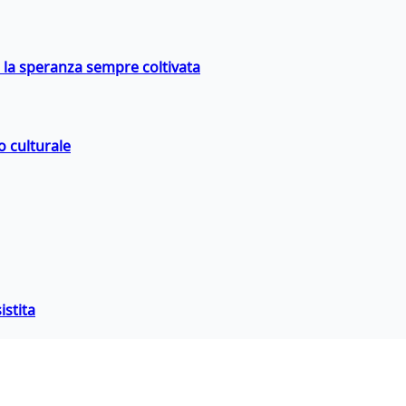
e la speranza sempre coltivata
o culturale
istita