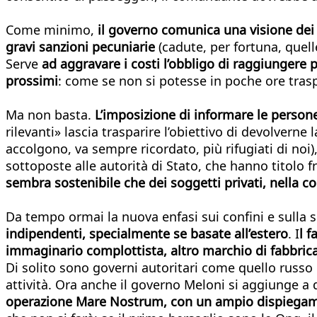
Come minimo,
il governo comunica una visione dei s
gravi sanzioni pecuniarie
(cadute, per fortuna, quelle
Serve
ad aggravare i costi l’obbligo di raggiungere 
prossimi
: come se non si potesse in poche ore trasp
Ma non basta.
L’imposizione di informare le persone 
rilevanti» lascia trasparire l’obiettivo di devolverne
accolgono, va sempre ricordato, più rifugiati di noi)
sottoposte alle autorità di Stato, che hanno titolo fra
sembra sostenibile che dei soggetti privati, nella c
Da tempo ormai la nuova enfasi sui confini e sulla
indipendenti, specialmente se basate all’estero
. I
l f
immaginario complottista, altro marchio di fabbric
Di solito sono governi autoritari come quello russo
attività. Ora anche il governo Meloni si aggiung
operazione Mare Nostrum, con un ampio dispiegamento