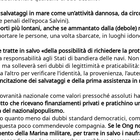
alvataggi in mare come un’attività dannosa, da circos
 penali dell’epoca Salvini).
porti più lontani, anche se ammantato dalla (debole) m
ortare le persone, una volta sbarcate, in luoghi idone
tratte in salvo «della possibilità di richiedere la pro
 la responsabilità agli Stati di bandiera delle navi. N
, ma solleverà seri dubbi di legittimità e praticabilit
 l’altro per verificare l’identità, la provenienza, l’au
oncitazione dei salvataggi e della prima assistenza i
 sovranità nazionale come valori pressoché assoluti 
atto che ricevano finanziamenti privati e pratichino u
a del nazionalpopulismo.
 o quanto meno dai dubbi standard democratici, come l
e a questa poco commendevole compagnia.
Se le Ong n
 della Marina militare, per trarre in salvo i naufra