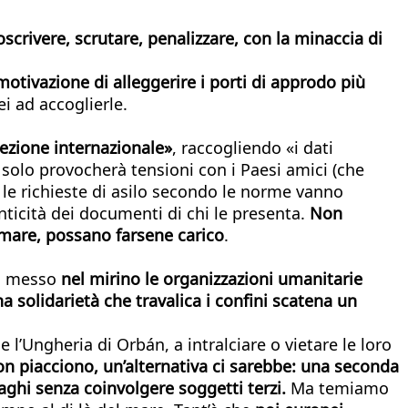
crivere, scrutare, penalizzare, con la minaccia di
otivazione di alleggerire i porti di approdo più
i ad accoglierle.
tezione internazionale»
, raccogliendo «i dati
on solo provocherà tensioni con i Paesi amici (che
à: le richieste di asilo secondo le norme vanno
tenticità dei documenti di chi le presenta.
Non
n mare, possano farsene carico
.
ha messo
nel mirino le organizzazioni umanitarie
na solidarietà che travalica i confini scatena un
’Ungheria di Orbán, a intralciare o vietare le loro
on piacciono, un’alternativa ci sarebbe: una seconda
ghi senza coinvolgere soggetti terzi.
Ma temiamo