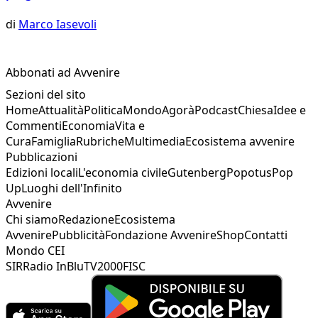
di
Marco Iasevoli
Abbonati ad Avvenire
Sezioni del sito
Home
Attualità
Politica
Mondo
Agorà
Podcast
Chiesa
Idee e
Commenti
Economia
Vita e
Cura
Famiglia
Rubriche
Multimedia
Ecosistema avvenire
Pubblicazioni
Edizioni locali
L'economia civile
Gutenberg
Popotus
Pop
Up
Luoghi dell'Infinito
Avvenire
Chi siamo
Redazione
Ecosistema
Avvenire
Pubblicità
Fondazione Avvenire
Shop
Contatti
Mondo CEI
SIR
Radio InBlu
TV2000
FISC