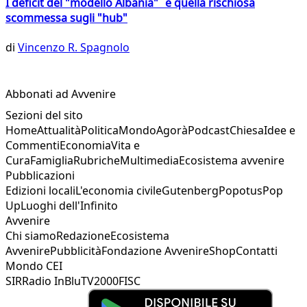
I deficit del "modello Albania" e quella rischiosa
scommessa sugli "hub"
di
Vincenzo R. Spagnolo
Abbonati ad Avvenire
Sezioni del sito
Home
Attualità
Politica
Mondo
Agorà
Podcast
Chiesa
Idee e
Commenti
Economia
Vita e
Cura
Famiglia
Rubriche
Multimedia
Ecosistema avvenire
Pubblicazioni
Edizioni locali
L'economia civile
Gutenberg
Popotus
Pop
Up
Luoghi dell'Infinito
Avvenire
Chi siamo
Redazione
Ecosistema
Avvenire
Pubblicità
Fondazione Avvenire
Shop
Contatti
Mondo CEI
SIR
Radio InBlu
TV2000
FISC