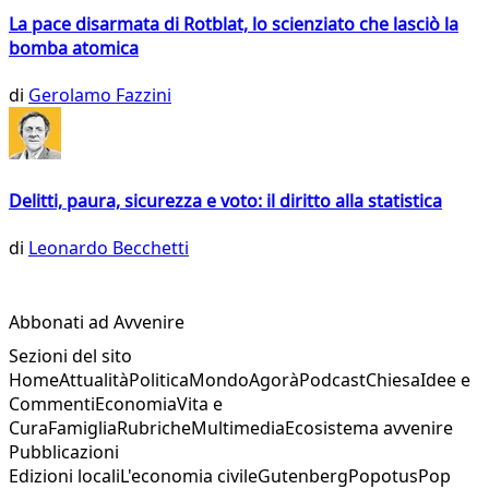
La pace disarmata di Rotblat, lo scienziato che lasciò la
bomba atomica
di
Gerolamo Fazzini
Delitti, paura, sicurezza e voto: il diritto alla statistica
di
Leonardo Becchetti
Abbonati ad Avvenire
Sezioni del sito
Home
Attualità
Politica
Mondo
Agorà
Podcast
Chiesa
Idee e
Commenti
Economia
Vita e
Cura
Famiglia
Rubriche
Multimedia
Ecosistema avvenire
Pubblicazioni
Edizioni locali
L'economia civile
Gutenberg
Popotus
Pop