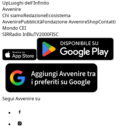
Up
Luoghi dell'Infinito
Avvenire
Chi siamo
Redazione
Ecosistema
Avvenire
Pubblicità
Fondazione Avvenire
Shop
Contatti
Mondo CEI
SIR
Radio InBlu
TV2000
FISC
Segui Avvenire su