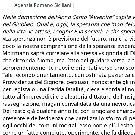
Agenzia Romano Siciliani |
Nelle domeniche dell’Anno Santo “Avvenire” ospita voc
del Giubileo. Qual è, oggi, la speranza che “non del
della vita, le attese, i sogni? E la società, a che sper
«La speranza non è previsione del futuro, ma è la vi
poco la nostra comprensione della speranza evidenzi
Moltmann saprà correlare alla stessa «signoria di D
che circonda l’uomo, ma l’atto del guidare verso la t
sorprendentemente nuovi e orientati verso uno sco
Tale fecondo orientamento, con ostinata pazienza e 
Provvidenza del Signore, persuasi, nonostante gli inn
per regista o una fredda fatalità, cieca e sorda al 
tutto all’imprevedibile e aleatoria dittatura dell’i
rassegnazione, magari convalidata da una nevrotica
Del resto già qualche anno fa, con singolare chiarov
presente e dell’evidenza che paralizza lo sforzo di
Agli occhi dei comuni mortali esso non è più l’esito
come un fatto compiuto, opprimente, che fa dileguar