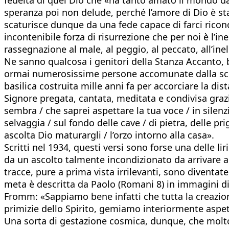
speranza poi non delude, perché l’amore di Dio è sta
scaturisce dunque da una fede capace di farci riconos
incontenibile forza di risurrezione che per noi è l
rassegnazione al male, al peggio, al peccato, all’inelu
Ne sanno qualcosa i genitori della Stanza Accanto, b
ormai numerosissime persone accomunate dalla sciag
basilica costruita mille anni fa per accorciare la di
Signore pregata, cantata, meditata e condivisa grazi
sembra / che saprei aspettare la tua voce / in silenzio,
selvaggia / sul fondo delle cave / di pietra, delle pr
ascolta Dio maturargli / l’orzo intorno alla casa».
Scritti nel 1934, questi versi sono forse una delle l
da un ascolto talmente incondizionato da arrivare a u
tracce, pure a prima vista irrilevanti, sono diventate
meta è descritta da Paolo (Romani 8) in immagini di
Fromm: «Sappiamo bene infatti che tutta la creazion
primizie dello Spirito, gemiamo interiormente aspett
Una sorta di gestazione cosmica, dunque, che molto 