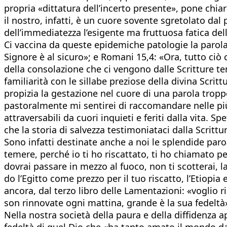
propria «dittatura dell’incerto presente», pone ch
il nostro, infatti, è un cuore sovente sgretolato d
dell’immediatezza l’esigente ma fruttuosa fatica de
Ci vaccina da queste epidemiche patologie la parola 
Signore è al sicuro»; e Romani 15,4: «Ora, tutto ciò c
della consolazione che ci vengono dalle Scritture t
familiarità con le sillabe preziose della divina Scri
propizia la gestazione nel cuore di una parola tro
pastoralmente mi sentirei di raccomandare nelle più 
attraversabili da cuori inquieti e feriti dalla vita.
che la storia di salvezza testimoniataci dalla Scritt
Sono infatti destinate anche a noi le splendide parol
temere, perché io ti ho riscattato, ti ho chiamato p
dovrai passare in mezzo al fuoco, non ti scotterai, la
do l’Egitto come prezzo per il tuo riscatto, l’Etiopia
ancora, dal terzo libro delle Lamentazioni: «voglio 
son rinnovate ogni mattina, grande è la sua fedeltà
Nella nostra società della paura e della diffidenza 
fedeltà di quel Dio che «ha tanto amato il mondo da 