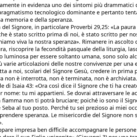
iaramente in evidenza uno dei sintomi più drammatici
al pragmatismo tecnologico dominante e pertanto tent
lla memoria e della speranza.
del Signore, in particolare Proverbi 29,25: «La paura
he è stato scritto prima di noi, è stato scritto per no
eniamo viva la nostra speranza». Rimanere in ascolto 
ttura, riscoprire la fecondità pasquale della liturgia,
ppo luminosa per essere soltanto umana, sono solo a
varie articolazioni delle nostre convivenze per una e
 Spetta a noi, scolari del Signore Gesù, credere in pri
ura non è interrotta, non è terminata, non è archiviata
e di Isaia 43: «Ora così dice il Signore che ti ha crea
er nome: tu mi appartieni. Se dovrai attraversare le 
 fiamma non ti potrà bruciare; poiché io sono il Signor
 e Seba al tuo posto. Perché tu sei prezioso ai miei oc
riprendere speranza. Le misericordie del Signore non 
».
appare impresa ben difficile accompagnare le persone a
dare il suo Figlio unigenito» (Giovanni 3) per una tr