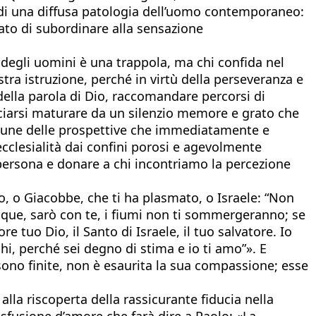
 di una diffusa patologia dell’uomo contemporaneo:
ato di subordinare alla sensazione
 degli uomini è una trappola, ma chi confida nel
stra istruzione, perché in virtù della perseveranza e
della parola di Dio, raccomandare percorsi di
 lasciarsi maturare da un silenzio memore e grato che
lcune delle prospettive che immediatamente e
cclesialità dai confini porosi e agevolmente
ma persona e donare a chi incontriamo la percezione
.
to, o Giacobbe, che ti ha plasmato, o Israele: “Non
acque, sarò con te, i fiumi non ti sommergeranno; se
e tuo Dio, il Santo di Israele, il tuo salvatore. Io
chi, perché sei degno di stima e io ti amo”». E
sono finite, non è esaurita la sua compassione; esse
lla riscoperta della rassicurante fiducia nella
asfusione d’amore che farà dire a Paolo: «La