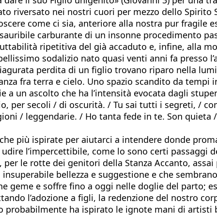
to riversato nei nostri cuori per mezzo dello Spirito
cere come ci sia, anteriore alla nostra pur fragile es
’inesauribile carburante di un insonne procedimento 
ttabilità ripetitiva del già accaduto e, infine, alla mor
ellissimo sodalizio nato quasi venti anni fa presso l
urata perdita di un figlio trovano riparo nella lumi
stanza fra terra e cielo. Uno spazio scandito da tempi 
e a un ascolto che ha l’intensità evocata dagli stupen
 per secoli / di oscurità. / Tu sai tutti i segreti, / com
igioni / leggendarie. / Ho tanta fede in te. Son quieta
iriche più ispirate per aiutarci a intendere donde pro
dire l’impercettibile, come lo sono certi passaggi del
, per le rotte dei genitori della Stanza Accanto, assai 
 insuperabile bellezza e suggestione e che sembrano d
e geme e soffre fino a oggi nelle doglie del parto; 
ando l’adozione a figli, la redenzione del nostro corp
probabilmente ha ispirato le ignote mani di artisti