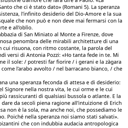
 Santo che ci è stato dato» (Romani 5). La speranza
istenza, l’infinito desiderio del Dio-Amore e la sua
pasquale che non può e non deve mai fermarsi con la
te e all’oblìo.
’abbazia di San Miniato al Monte a Firenze, dove
nosa penombra delle mirabili architetture di una
in cui risuona, con ritmo costante, la parola del
di versi di Antonia Pozzi: «Ho tanta fede in te. Mi
e il sole: / potresti far fiorire / i gerani e la zàgara
 / come l’arabo avvolto / nel barracano bianco, / che
mana una speranza feconda di attesa e di desiderio:
 Signore nella nostra vita, le cui orme e le cui
più rassicuranti di qualsiasi bussola o atlante. E la
are da secoli piena ragione all’intuizione di Erich
essa non è la sola, ma anche noi, che possediamo le
o. Poiché nella speranza noi siamo stati salvati».
 bizantini che con indubbia audacia antropologica