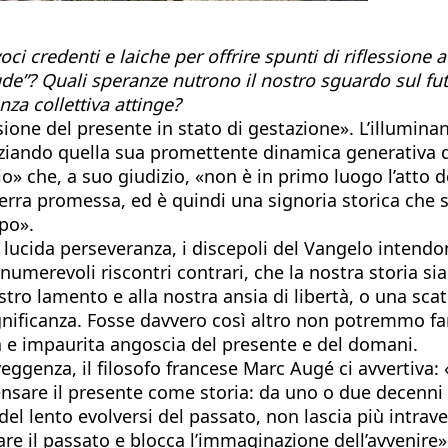
i credenti e laiche per offrire spunti di riflessione 
ude”? Quali speranze nutrono il nostro sguardo sul fu
anza collettiva attinge?
sione del presente in stato di gestazione». L’illumin
ando quella sua promettente dinamica generativa di 
io» che, a suo giudizio, «non è in primo luogo l’atto
erra promessa, ed è quindi una signoria storica che si
po».
lucida perseveranza, i discepoli del Vangelo intendo
umerevoli riscontri contrari, che la nostra storia sia
nostro lamento e alla nostra ansia di libertà, o una s
nsignificanza. Fosse davvero così altro non potremmo f
 e impaurita angoscia del presente e del domani.
eggenza, il filosofo francese Marc Augé ci avvertiva:
 pensare il presente come storia: da uno o due decenn
 del lento evolversi del passato, non lascia più intr
e il passato e blocca l’immaginazione dell’avvenire»