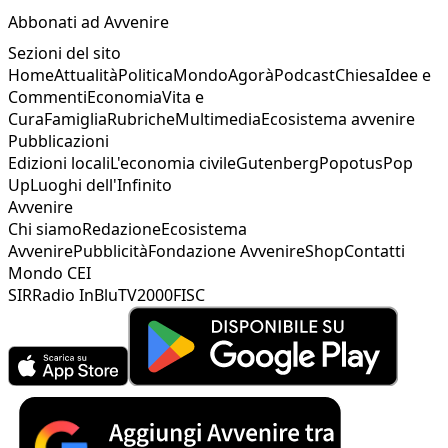
Abbonati ad Avvenire
Sezioni del sito
Home
Attualità
Politica
Mondo
Agorà
Podcast
Chiesa
Idee e
Commenti
Economia
Vita e
Cura
Famiglia
Rubriche
Multimedia
Ecosistema avvenire
Pubblicazioni
Edizioni locali
L'economia civile
Gutenberg
Popotus
Pop
Up
Luoghi dell'Infinito
Avvenire
Chi siamo
Redazione
Ecosistema
Avvenire
Pubblicità
Fondazione Avvenire
Shop
Contatti
Mondo CEI
SIR
Radio InBlu
TV2000
FISC