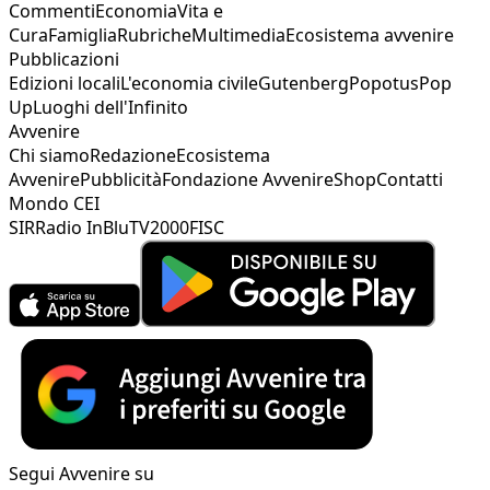
Commenti
Economia
Vita e
Cura
Famiglia
Rubriche
Multimedia
Ecosistema avvenire
Pubblicazioni
Edizioni locali
L'economia civile
Gutenberg
Popotus
Pop
Up
Luoghi dell'Infinito
Avvenire
Chi siamo
Redazione
Ecosistema
Avvenire
Pubblicità
Fondazione Avvenire
Shop
Contatti
Mondo CEI
SIR
Radio InBlu
TV2000
FISC
Segui Avvenire su