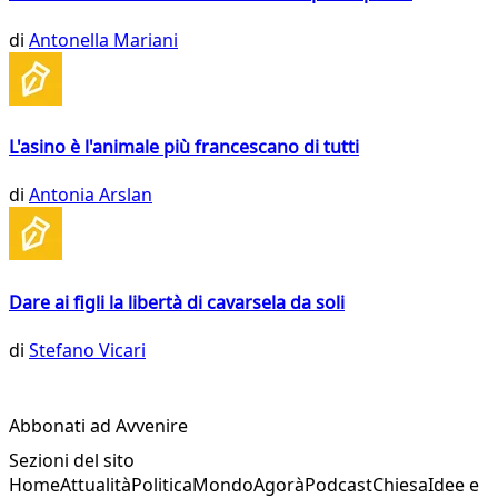
di
Antonella Mariani
L'asino è l'animale più francescano di tutti
di
Antonia Arslan
Dare ai figli la libertà di cavarsela da soli
di
Stefano Vicari
Abbonati ad Avvenire
Sezioni del sito
Home
Attualità
Politica
Mondo
Agorà
Podcast
Chiesa
Idee e