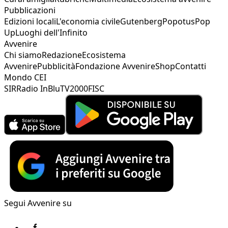
Pubblicazioni
Edizioni locali
L'economia civile
Gutenberg
Popotus
Pop
Up
Luoghi dell'Infinito
Avvenire
Chi siamo
Redazione
Ecosistema
Avvenire
Pubblicità
Fondazione Avvenire
Shop
Contatti
Mondo CEI
SIR
Radio InBlu
TV2000
FISC
Segui Avvenire su