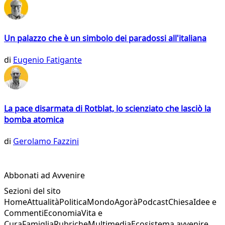
Un palazzo che è un simbolo dei paradossi all'italiana
di
Eugenio Fatigante
La pace disarmata di Rotblat, lo scienziato che lasciò la
bomba atomica
di
Gerolamo Fazzini
Abbonati ad Avvenire
Sezioni del sito
Home
Attualità
Politica
Mondo
Agorà
Podcast
Chiesa
Idee e
Commenti
Economia
Vita e
Cura
Famiglia
Rubriche
Multimedia
Ecosistema avvenire