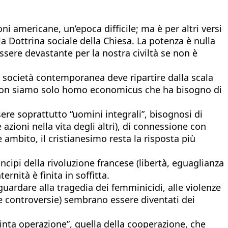
oni americane, un’epoca difficile; ma è per altri versi
a Dottrina sociale della Chiesa. La potenza è nulla
essere devastante per la nostra civiltà se non è
a società contemporanea deve ripartire dalla scala
o: non siamo solo homo economicus che ha bisogno di
ere soprattutto “uomini integrali”, bisognosi di
e azioni nella vita degli altri), di connessione con
e ambito, il cristianesimo resta la risposta più
incipi della rivoluzione francese (libertà, eguaglianza
ernità è finita in soffitta.
uardare alla tragedia dei femminicidi, alle violenze
lle controversie) sembrano essere diventati dei
uinta operazione”, quella della cooperazione, che