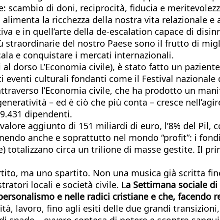
 scambio di doni, reciprocità, fiducia e meritevolezza
alimenta la ricchezza della nostra vita relazionale e a
ativa e in quell’arte della de-escalation capace di disi
straordinarie del nostro Paese sono il frutto di migli
ala e conquistare i mercati internazionali.
 al dorso L’Economia civile), è stato fatto un pazient
ati eventi culturali fondanti come il Festival nazionale
averso l’Economia civile, che ha prodotto un manifes
eneratività – ed è ciò che più conta – cresce nell’agir
919.431 dipendenti.
alore aggiunto di 151 miliardi di euro, l’8% del Pil, c
venendo anche e soprattutto nel mondo “profit”: i fon
otalizzano circa un trilione di masse gestite. Il pri
rtito, ma uno spartito. Non una musica già scritta fi
tori locali e società civile. L
a Settimana sociale di 
 personalismo e nelle radici cristiane e che, facendo 
ità, lavoro, fino agli esiti delle due grandi transizioni
o di spade – ovvero contesa di potere e scontro sang