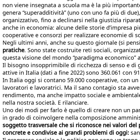
non viene insegnata a scuola ma è la più importante:
genera “superadditività” (uno con uno fa più di due), 
organizzativo, fino a declinarsi nella giustizia ripar
anche in economia: alcune delle storie d’impresa più 
cooperative e consorzi per realizzare economie di sc
Negli ultimi anni, anche su questo giornale (si pensi
pratiche
. Sono state costruite reti sociali, organizz
questa visione del mondo “paradigma economico” attr
Il bisogno insopprimibile di ricchezza di senso e di g
attive in Italia (dati a fine 2022) sono 360.061 con 
In Italia oggi si contano 59.000 cooperative, con un v
lavoratori e lavoratrici. Ma il sano contagio sta av
rendimento, ma anche impatto sociale e ambientale) t
nella nostra società. E rilanciare.
Uno dei modi per farlo è quello di creare non un pa
in grado di coinvolgere nella composizione amministra
soggetto trasversale che si riconosce nei valori del
concrete e condivise ai grandi problemi di oggi:
san
Il progresso sociale e la politica non sono un tron