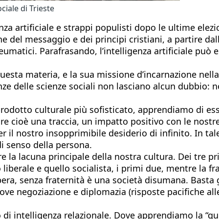
ciale di Trieste
enza artificiale e strappi populisti dopo le ultime elezi
del messaggio e dei principi cristiani, a partire dall
umatici. Parafrasando, l’intelligenza artificiale può 
uesta materia, e la sua missione d’incarnazione nell
denze delle scienze sociali non lasciano alcun dubbi
prodotto culturale più sofisticato, apprendiamo di ess
ciare cioè una traccia, un impatto positivo con le nostr
 il nostro insopprimibile desiderio di infinito. In tal
i senso della persona.
e la lacuna principale della nostra cultura. Dei tre pr
liberale e quello socialista, i primi due, mentre la frat
era, senza fraternità è una società disumana. Basta g
, dove negoziazione e diplomazia (risposte pacifiche a
io di intelligenza relazionale. Dove apprendiamo la “q