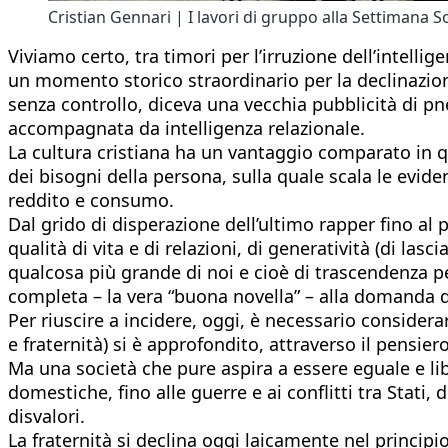
Cristian Gennari | I lavori di gruppo alla Settimana So
Viviamo certo, tra timori per l’irruzione dell’intellig
un momento storico straordinario per la declinazione 
senza controllo, diceva una vecchia pubblicità di pne
accompagnata da intelligenza relazionale.
La cultura cristiana ha un vantaggio comparato in q
dei bisogni della persona, sulla quale scala le evi
reddito e consumo.
Dal grido di disperazione dell’ultimo rapper fino al 
qualità di vita e di relazioni, di generatività (di las
qualcosa più grande di noi e cioè di trascendenza per
completa – la vera “buona novella” – alla domanda d
Per riuscire a incidere, oggi, è necessario considerar
e fraternità) si è approfondito, attraverso il pensiero 
Ma una società che pure aspira a essere eguale e lib
domestiche, fino alle guerre e ai conflitti tra Stati
disvalori.
La fraternità si declina oggi laicamente nel princip