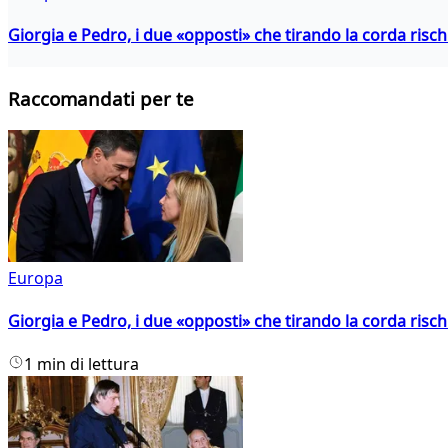
Giorgia e Pedro, i due «opposti» che tirando la corda risc
Raccomandati per te
Europa
Giorgia e Pedro, i due «opposti» che tirando la corda risc
1 min di lettura