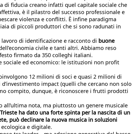
 di fiducia creano infatti quel capitale sociale che
ffettiva, è il pilastro del successo professionale e
nnescare violenza e conflitti. È infine paradigma
aia di piccoli produttori che si sono radunati in
e lavoro di identificazione e racconto di
buone
 dell’economia civile e tanti altri. Abbiamo reso
to firmato da 350 colleghi italiani.
e sociale ed economico: le istituzioni non profit
oinvolgono 12 milioni di soci e quasi 2 milioni di
di d’investimento impact (quelli che cercano non solo
mo compito, dunque, è riconoscere i frutti prodotti
no all’ultima nota, ma piuttosto un genere musicale
Trieste ha dato una forte spinta per la nascita di un
rete, può declinare la nuova musica in soluzioni
, ecologica e digitale.
uinoso tra leader – ma adesione generativa dal basso