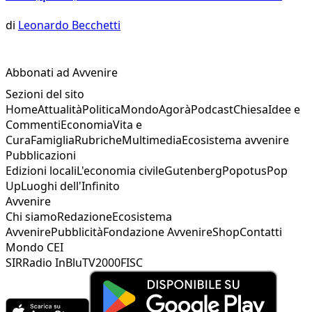
di
Leonardo Becchetti
Abbonati ad Avvenire
Sezioni del sito
Home
Attualità
Politica
Mondo
Agorà
Podcast
Chiesa
Idee e
Commenti
Economia
Vita e
Cura
Famiglia
Rubriche
Multimedia
Ecosistema avvenire
Pubblicazioni
Edizioni locali
L'economia civile
Gutenberg
Popotus
Pop
Up
Luoghi dell'Infinito
Avvenire
Chi siamo
Redazione
Ecosistema
Avvenire
Pubblicità
Fondazione Avvenire
Shop
Contatti
Mondo CEI
SIR
Radio InBlu
TV2000
FISC