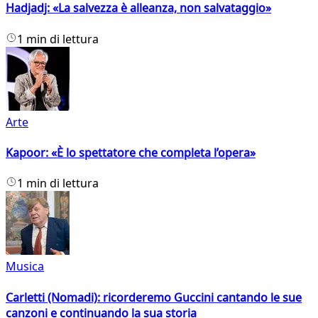
Hadjadj: «La salvezza è alleanza, non salvataggio»
1 min di lettura
Arte
Kapoor: «È lo spettatore che completa l’opera»
1 min di lettura
Musica
Carletti (Nomadi): ricorderemo Guccini cantando le sue
canzoni e continuando la sua storia