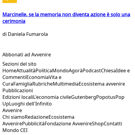
Marcinelle, se la memoria non diventa azione è solo una
cerimonia
di
Daniela Fumarola
Abbonati ad Avvenire
Sezioni del sito
Home
Attualità
Politica
Mondo
Agorà
Podcast
Chiesa
Idee e
Commenti
Economia
Vita e
Cura
Famiglia
Rubriche
Multimedia
Ecosistema avvenire
Pubblicazioni
Edizioni locali
L'economia civile
Gutenberg
Popotus
Pop
Up
Luoghi dell'Infinito
Avvenire
Chi siamo
Redazione
Ecosistema
Avvenire
Pubblicità
Fondazione Avvenire
Shop
Contatti
Mondo CEI