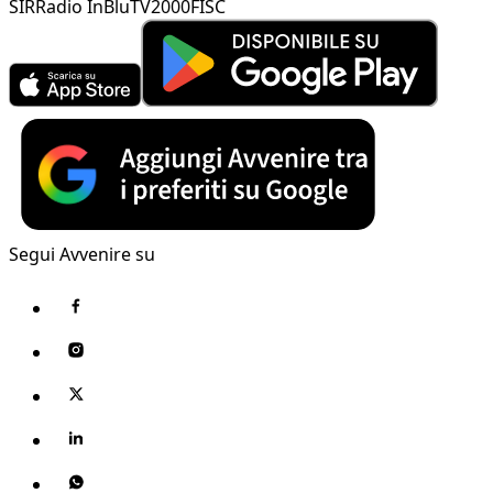
SIR
Radio InBlu
TV2000
FISC
Segui Avvenire su