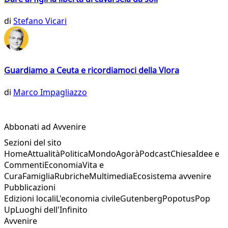
di
Stefano Vicari
Guardiamo a Ceuta e ricordiamoci della Vlora
di
Marco Impagliazzo
Abbonati ad Avvenire
Sezioni del sito
Home
Attualità
Politica
Mondo
Agorà
Podcast
Chiesa
Idee e
Commenti
Economia
Vita e
Cura
Famiglia
Rubriche
Multimedia
Ecosistema avvenire
Pubblicazioni
Edizioni locali
L'economia civile
Gutenberg
Popotus
Pop
Up
Luoghi dell'Infinito
Avvenire