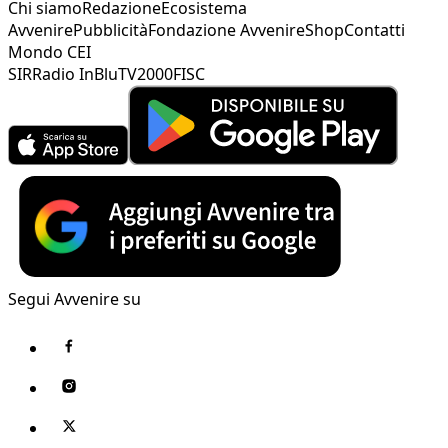
Chi siamo
Redazione
Ecosistema
Avvenire
Pubblicità
Fondazione Avvenire
Shop
Contatti
Mondo CEI
SIR
Radio InBlu
TV2000
FISC
Segui Avvenire su