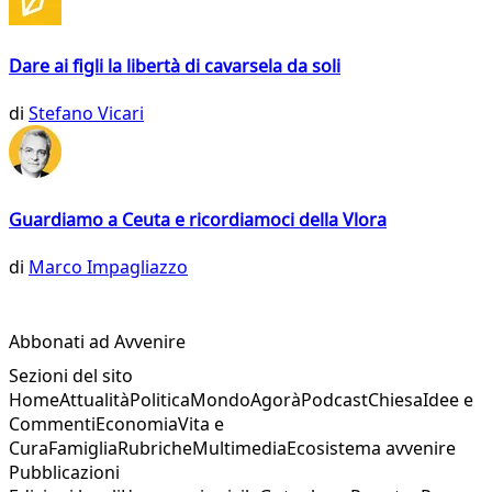
Dare ai figli la libertà di cavarsela da soli
di
Stefano Vicari
Guardiamo a Ceuta e ricordiamoci della Vlora
di
Marco Impagliazzo
Abbonati ad Avvenire
Sezioni del sito
Home
Attualità
Politica
Mondo
Agorà
Podcast
Chiesa
Idee e
Commenti
Economia
Vita e
Cura
Famiglia
Rubriche
Multimedia
Ecosistema avvenire
Pubblicazioni