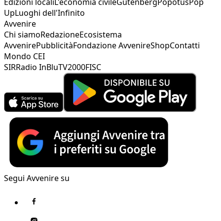
Edizioni locali
L'economia civile
Gutenberg
Popotus
Pop
Up
Luoghi dell'Infinito
Avvenire
Chi siamo
Redazione
Ecosistema
Avvenire
Pubblicità
Fondazione Avvenire
Shop
Contatti
Mondo CEI
SIR
Radio InBlu
TV2000
FISC
Segui Avvenire su