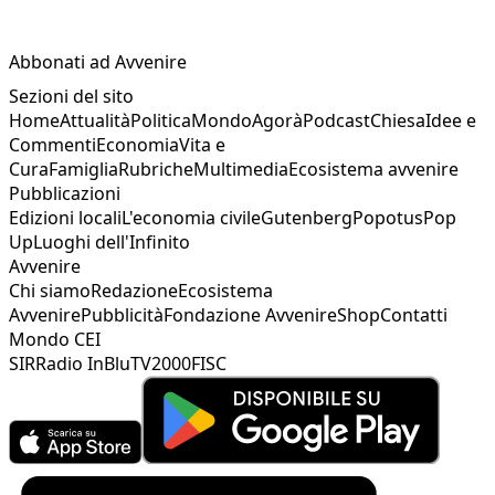
Abbonati ad Avvenire
Sezioni del sito
Home
Attualità
Politica
Mondo
Agorà
Podcast
Chiesa
Idee e
Commenti
Economia
Vita e
Cura
Famiglia
Rubriche
Multimedia
Ecosistema avvenire
Pubblicazioni
Edizioni locali
L'economia civile
Gutenberg
Popotus
Pop
Up
Luoghi dell'Infinito
Avvenire
Chi siamo
Redazione
Ecosistema
Avvenire
Pubblicità
Fondazione Avvenire
Shop
Contatti
Mondo CEI
SIR
Radio InBlu
TV2000
FISC