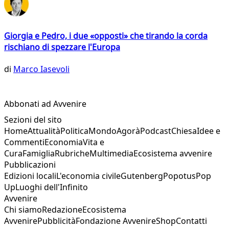
Giorgia e Pedro, i due «opposti» che tirando la corda
rischiano di spezzare l'Europa
di
Marco Iasevoli
Abbonati ad Avvenire
Sezioni del sito
Home
Attualità
Politica
Mondo
Agorà
Podcast
Chiesa
Idee e
Commenti
Economia
Vita e
Cura
Famiglia
Rubriche
Multimedia
Ecosistema avvenire
Pubblicazioni
Edizioni locali
L'economia civile
Gutenberg
Popotus
Pop
Up
Luoghi dell'Infinito
Avvenire
Chi siamo
Redazione
Ecosistema
Avvenire
Pubblicità
Fondazione Avvenire
Shop
Contatti