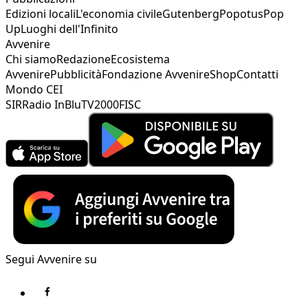
Edizioni locali
L'economia civile
Gutenberg
Popotus
Pop
Up
Luoghi dell'Infinito
Avvenire
Chi siamo
Redazione
Ecosistema
Avvenire
Pubblicità
Fondazione Avvenire
Shop
Contatti
Mondo CEI
SIR
Radio InBlu
TV2000
FISC
Segui Avvenire su