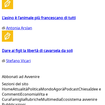
L'asino è l'animale più francescano di tutti
di
Antonia Arslan
Dare ai figli la libertà di cavarsela da soli
di
Stefano Vicari
Abbonati ad Avvenire
Sezioni del sito
Home
Attualità
Politica
Mondo
Agorà
Podcast
Chiesa
Idee e
Commenti
Economia
Vita e
Cura
Famiglia
Rubriche
Multimedia
Ecosistema avvenire
Pubblicazioni