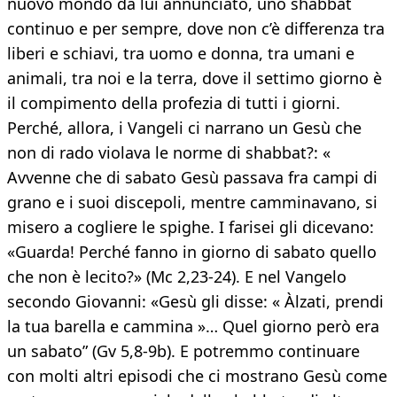
nuovo mondo da lui annunciato, uno shabbat
continuo e per sempre, dove non c’è differenza tra
liberi e schiavi, tra uomo e donna, tra umani e
animali, tra noi e la terra, dove il settimo giorno è
il compimento della profezia di tutti i giorni.
Perché, allora, i Vangeli ci narrano un Gesù che
non di rado violava le norme di shabbat?: «
Avvenne che di sabato Gesù passava fra campi di
grano e i suoi discepoli, mentre camminavano, si
misero a cogliere le spighe. I farisei gli dicevano:
«Guarda! Perché fanno in giorno di sabato quello
che non è lecito?» (Mc 2,23-24). E nel Vangelo
secondo Giovanni: «Gesù gli disse: « Àlzati, prendi
la tua barella e cammina »… Quel giorno però era
un sabato” (Gv 5,8-9b). E potremmo continuare
con molti altri episodi che ci mostrano Gesù come