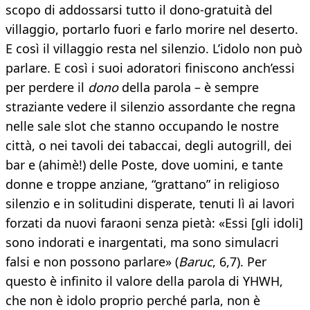
scopo di addossarsi tutto il dono-gratuità del
villaggio, portarlo fuori e farlo morire nel deserto.
E così il villaggio resta nel silenzio. L’idolo non può
parlare. E così i suoi adoratori finiscono anch’essi
per perdere il
dono
della parola – è sempre
straziante vedere il silenzio assordante che regna
nelle sale slot che stanno occupando le nostre
città, o nei tavoli dei tabaccai, degli autogrill, dei
bar e (ahimè!) delle Poste, dove uomini, e tante
donne e troppe anziane, “grattano” in religioso
silenzio e in solitudini disperate, tenuti lì ai lavori
forzati da nuovi faraoni senza pietà: «Essi [gli idoli]
sono indorati e inargentati, ma sono simulacri
falsi e non possono parlare» (
Baruc
, 6,7). Per
questo è infinito il valore della parola di YHWH,
che non è idolo proprio perché parla, non è