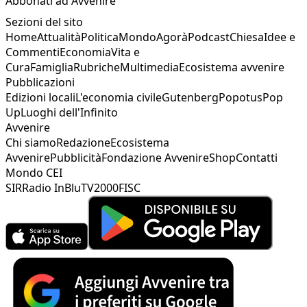
Abbonati ad Avvenire
Sezioni del sito
Home
Attualità
Politica
Mondo
Agorà
Podcast
Chiesa
Idee e
Commenti
Economia
Vita e
Cura
Famiglia
Rubriche
Multimedia
Ecosistema avvenire
Pubblicazioni
Edizioni locali
L'economia civile
Gutenberg
Popotus
Pop
Up
Luoghi dell'Infinito
Avvenire
Chi siamo
Redazione
Ecosistema
Avvenire
Pubblicità
Fondazione Avvenire
Shop
Contatti
Mondo CEI
SIR
Radio InBlu
TV2000
FISC