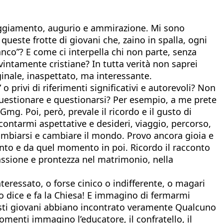
raggiamento, augurio e ammirazione. Mi sono
 queste frotte di giovani che, zaino in spalla, ogni
anco”? E come ci interpella chi non parte, senza
nvintamente cristiane? In tutta verità non saprei
nale, inaspettato, ma interessante.
 o privi di riferimenti significativi e autorevoli? Non
 questionare e questionarsi? Per esempio, a me prete
. Poi, però, prevale il ricordo e il gusto di
contarmi aspettative e desideri, viaggio, percorso,
cambiarsi e cambiare il mondo. Provo ancora gioia e
ento e da quel momento in poi. Ricordo il racconto
passione e prontezza nel matrimonio, nella
nteressato, o forse cinico o indifferente, o magari
to dice e fa la Chiesa! E immagino di fermarmi
uesti giovani abbiano incontrato veramente Qualcuno
momenti immagino l’educatore, il confratello, il