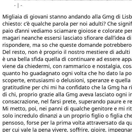
- | -
Migliaia di giovani stanno andando alla Gmg di Lis
chiesto: c’è qualche parola per noi adulti? Che signi
paio d’anni vediamo sciamare gioiose e colorate per 
magari neanche essersi lasciato sfiorare dall’idea di
rispondere, ma so che queste domande potrebbero re
Del resto, non è proprio il nostro mestiere di adulti q
è una bella sfida quella di continuare ad essere app
viene da chiedermi, con rammarico e nostalgia, cosa
quanto ho guadagnato ogni volta che ho dato la poss
scoperte, entusiasmi o delusioni, speranze e quella
gratitudine per chi mi ha confidato che la Gmg ha ri
di chi, proprio grazie alla Gmg aveva lasciato ogni
consacrazione, nel farsi prete, superando paure e re
Mi metto, poi, nei panni di qualche genitore e mi rit
solo incredulo dinanzi a un proprio figlio o figlia 
pensoso, forse per la prima volta attraversato da 
per cui vale la pena vivere, soffrire, gioire, impegna