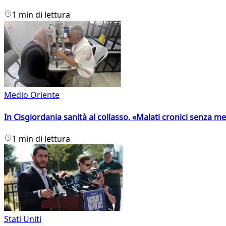
1 min di lettura
Medio Oriente
In Cisgiordania sanità al collasso. «Malati cronici senza med
1 min di lettura
Stati Uniti