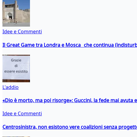
Idee e Commenti
Il Great Game tra Londra e Mosca che continua (indistur
L'addio
«Dio è morto, ma poi risorge»: Guccini, la fede mai avuta 
Idee e Commenti
Centrosinistra, non esistono vere coalizioni senza progett