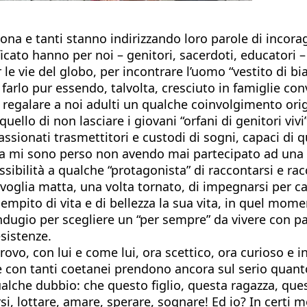
bona e tanti stanno indirizzando loro parole di inco
ficato hanno per noi – genitori, sacerdoti, educatori –
le vie del globo, per incontrare l’uomo “vestito di bi
 farlo pur essendo, talvolta, cresciuto in famiglie co
galare a noi adulti un qualche coinvolgimento origi
uello di non lasciare i giovani “orfani di genitori vivi”
assionati trasmettitori e custodi di sogni, capaci di
 mi sono perso non avendo mai partecipato ad una Gmg
ibilità a qualche “protagonista” di raccontarsi e rac
 voglia matta, una volta tornato, di impegnarsi per 
empito di vita e di bellezza la sua vita, in quel mom
 indugio per scegliere un “per sempre” da vivere con 
sistenze.
rovo, con lui e come lui, ora scettico, ora curioso e i
che con tanti coetanei prendono ancora sul serio quan
qualche dubbio: che questo figlio, questa ragazza, q
rsi, lottare, amare, sperare, sognare! Ed io? In certi 