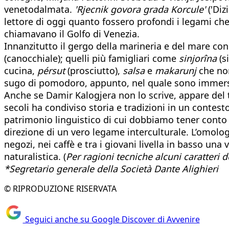
venetodalmata.
'Rjecnik govora grada Korcule'
('Diz
lettore di oggi quanto fossero profondi i legami che
chiamavano il Golfo di Venezia.
Innanzitutto il gergo della marineria e del mare con
(canocchiale); quelli più famigliari come
sinjorîna
(s
cucina,
pérsut
(prosciutto),
salsa
e
makarunj
che non
sugo di pomodoro, appunto, nel quale sono immersi
Anche se Damir Kalogjera non lo scrive, appare del 
secoli ha condiviso storia e tradizioni in un contesto
patrimonio linguistico di cui dobbiamo tener conto 
direzione di un vero legame interculturale. L’omologa
negozi, nei caffè e tra i giovani livella in basso un
naturalistica. (
Per ragioni tecniche alcuni caratteri d
*Segretario generale della Società Dante Alighieri
© RIPRODUZIONE RISERVATA
Seguici anche su Google Discover di Avvenire