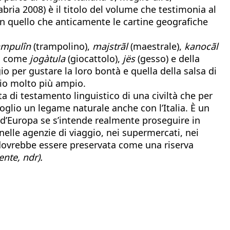
abria 2008) è il titolo del volume che testimonia al
in quello che anticamente le cartine geografiche
ampulîn
(trampolino),
majstrãl
(maestrale),
kanocãl
sa come
jogàtula
(giocattolo),
jës
(gesso) e della
 per gustare la loro bontà e quella della salsa di
io molto più ampio.
 di testamento linguistico di una civiltà che per
glio un legame naturale anche con l’Italia. È un
 d’Europa se s’intende realmente proseguire in
nelle agenzie di viaggio, nei supermercati, nei
co, dovrebbe essere preservata come una riserva
ente, ndr).