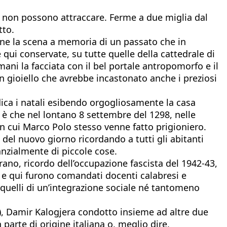
ra non possono attraccare. Ferme a due miglia dal
tto.
one la scena a memoria di un passato che in
qui conservate, su tutte quelle della cattedrale di
mani la facciata con il bel portale antropomorfo e il
 gioiello che avrebbe incastonato anche i preziosi
dica i natali esibendo orgogliosamente la casa
 è che nel lontano 8 settembre del 1298, nelle
 in cui Marco Polo stesso venne fatto prigioniero.
 del nuovo giorno ricordando a tutti gli abitanti
anzialmente di piccole cose.
ano, ricordo dell’occupazione fascista del 1942-43,
ri e qui furono comandati docenti calabresi e
 quelli di un’integrazione sociale né tantomeno
32), Damir Kalogjera condotto insieme ad altre due
parte di origine italiana o, meglio dire,