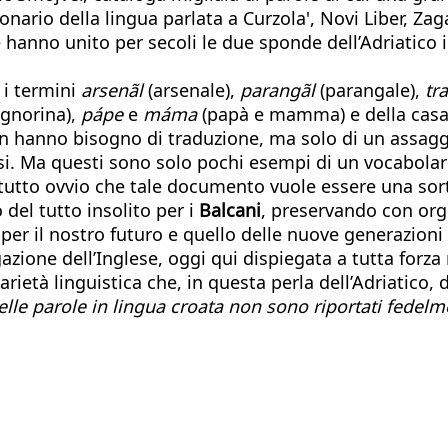
ionario della lingua parlata a Curzola', Novi Liber, Zag
 hanno unito per secoli le due sponde dell’Adriatico 
 i termini
arsenãl
(arsenale),
parangãl
(parangale),
tr
ignorina),
pápe
e
máma
(papà e mamma) e della ca
 hanno bisogno di traduzione, ma solo di un assaggio
. Ma questi sono solo pochi esempi di un vocabolar
tutto ovvio che tale documento vuole essere una sorta
 del tutto insolito per i
Balcani
, preservando con orgo
per il nostro futuro e quello delle nuove generazioni
zione dell’Inglese, oggi qui dispiegata a tutta forza 
a varietà linguistica che, in questa perla dell’Adriati
elle parole in lingua croata non sono riportati fedelm