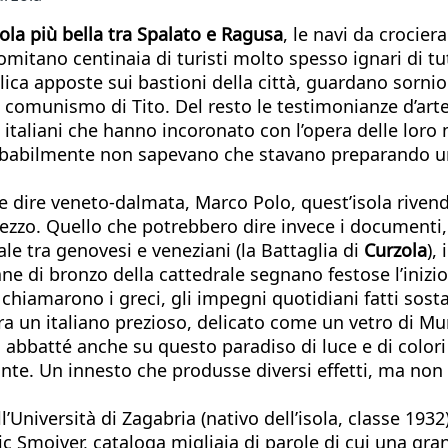
sola più bella tra Spalato e Ragusa
, le navi da crocie
omitano centinaia di turisti molto spesso ignari di tu
lica apposte sui bastioni della città, guardano sorni
comunismo di Tito. Del resto le testimonianze d’arte 
i italiani che hanno incoronato con l’opera delle loro 
probabilmente non sapevano che stavano preparando un
be dire veneto-dalmata, Marco Polo, quest’isola riven
rezzo. Quello che potrebbero dire invece i documenti,
ale tra genovesi e veneziani (la Battaglia di
Curzola
),
ne di bronzo della cattedrale segnano festose l’inizio
chiamarono i greci, gli impegni quotidiani fatti sost
 un italiano prezioso, delicato come un vetro di Mur
 si abbatté anche su questo paradiso di luce e di colo
nte. Un innesto che produsse diversi effetti, ma non
l’Università di Zagabria (nativo dell’isola, classe 19
c Smojver, cataloga migliaia di parole di cui una gran 