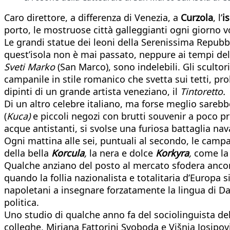
Caro direttore, a differenza di Venezia, a
Curzola
, l’
i
porto, le mostruose città galleggianti ogni giorno v
Le grandi statue dei leoni della Serenissima Repubb
quest’isola non è mai passato, neppure ai tempi del 
Sveti Marko
(San Marco), sono indelebili. Gli scultor
campanile in stile romanico che svetta sui tetti, 
dipinti di un grande artista veneziano, il
Tintoretto.
Di un altro celebre italiano, ma forse meglio sareb
(
Kuca)
e piccoli negozi con brutti souvenir a poco p
acque antistanti, si svolse una furiosa battaglia nav
Ogni mattina alle sei, puntuali al secondo, le campa
della bella
Korcula
,
la nera e dolce
Korkyra
,
come la 
Qualche anziano del posto al mercato sfodera ancora
quando la follia nazionalista e totalitaria d’Europa
napoletani a insegnare forzatamente la lingua di Da
politica.
Uno studio di qualche anno fa del sociolinguista del
colleghe, Mirjana Fattorini Svoboda e Višnja Josipovi