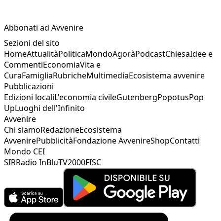
Abbonati ad Avvenire
Sezioni del sito
Home
Attualità
Politica
Mondo
Agorà
Podcast
Chiesa
Idee e
Commenti
Economia
Vita e
Cura
Famiglia
Rubriche
Multimedia
Ecosistema avvenire
Pubblicazioni
Edizioni locali
L'economia civile
Gutenberg
Popotus
Pop
Up
Luoghi dell'Infinito
Avvenire
Chi siamo
Redazione
Ecosistema
Avvenire
Pubblicità
Fondazione Avvenire
Shop
Contatti
Mondo CEI
SIR
Radio InBlu
TV2000
FISC