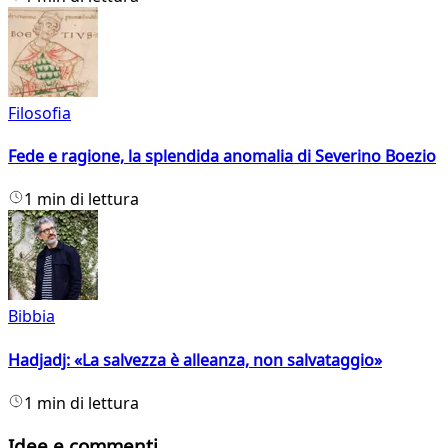
Filosofia
Fede e ragione, la splendida anomalia di Severino Boezio
1 min di lettura
Bibbia
Hadjadj: «La salvezza è alleanza, non salvataggio»
1 min di lettura
Idee e commenti