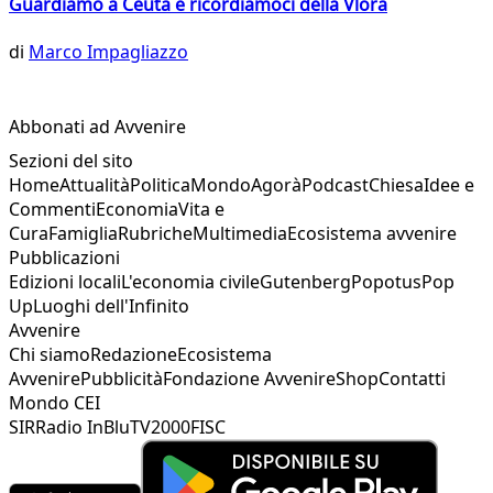
Guardiamo a Ceuta e ricordiamoci della Vlora
di
Marco Impagliazzo
Abbonati ad Avvenire
Sezioni del sito
Home
Attualità
Politica
Mondo
Agorà
Podcast
Chiesa
Idee e
Commenti
Economia
Vita e
Cura
Famiglia
Rubriche
Multimedia
Ecosistema avvenire
Pubblicazioni
Edizioni locali
L'economia civile
Gutenberg
Popotus
Pop
Up
Luoghi dell'Infinito
Avvenire
Chi siamo
Redazione
Ecosistema
Avvenire
Pubblicità
Fondazione Avvenire
Shop
Contatti
Mondo CEI
SIR
Radio InBlu
TV2000
FISC