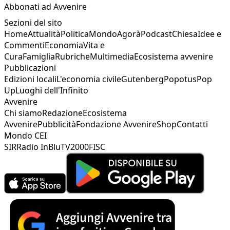
Abbonati ad Avvenire
Sezioni del sito
Home
Attualità
Politica
Mondo
Agorà
Podcast
Chiesa
Idee e
Commenti
Economia
Vita e
Cura
Famiglia
Rubriche
Multimedia
Ecosistema avvenire
Pubblicazioni
Edizioni locali
L'economia civile
Gutenberg
Popotus
Pop
Up
Luoghi dell'Infinito
Avvenire
Chi siamo
Redazione
Ecosistema
Avvenire
Pubblicità
Fondazione Avvenire
Shop
Contatti
Mondo CEI
SIR
Radio InBlu
TV2000
FISC