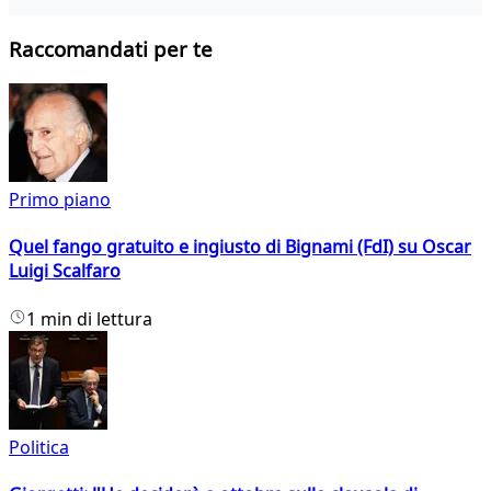
Raccomandati per te
Primo piano
Quel fango gratuito e ingiusto di Bignami (FdI) su Oscar
Luigi Scalfaro
1 min di lettura
Politica