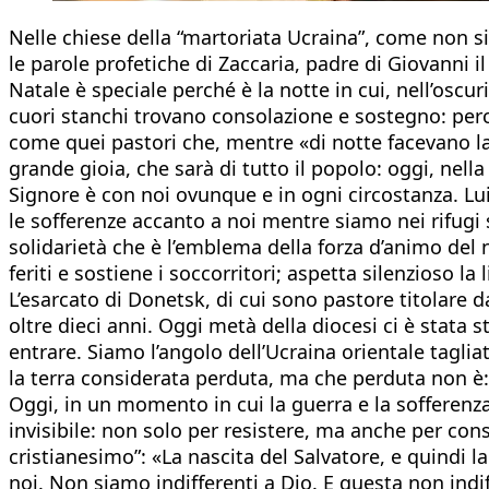
Nelle chiese della “martoriata Ucraina”, come non s
le parole profetiche di Zaccaria, padre di Giovanni i
Natale è speciale perché è la notte in cui, nell’oscuri
cuori stanchi trovano consolazione e sostegno: perch
come quei pastori che, mentre «di notte facevano la
grande gioia, che sarà di tutto il popolo: oggi, nell
Signore è con noi ovunque e in ogni circostanza. Lui
le sofferenze accanto a noi mentre siamo nei rifugi s
solidarietà che è l’emblema della forza d’animo del 
feriti e sostiene i soccorritori; aspetta silenzioso la 
L’esarcato di Donetsk, di cui sono pastore titolare 
oltre dieci anni. Oggi metà della diocesi ci è stat
entrare. Siamo l’angolo dell’Ucraina orientale tagliato
la terra considerata perduta, ma che perduta non è: 
Oggi, in un momento in cui la guerra e la sofferenz
invisibile: non solo per resistere, ma anche per cons
cristianesimo”: «La nascita del Salvatore, e quindi l
noi. Non siamo indifferenti a Dio. E questa non ind