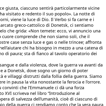
ce giusta, ciascuno sentirà particolarmente vicine
 ha visitato e redento il suo popolo». La notte di
ni, viene la luce di Dio. Il Verbo si fa carne e i
esarcato greco-cattolico di Donetsk, ci sentiamo
gelo che grida: «Non temete: ecco, vi annuncio una
stro cuore comprende che non siamo soli, che il
tre case senza luce e gas o nelle trincee; affronta
 nell’aiutare chi ha bisogno in mezzo a una catena di
 di paura; sta di fianco al tavolo operatorio dei
 sangue e dalla violenza, dove la guerra va avanti da
ale a Donetsk, dove sogno un giorno di poter
à e villaggi distrutti dalla follia della guerra. Siamo
 in pausa la vita nonostante la ferocia e l’orrore.
ù convinti che l’Emmanuele ci dà una forza
to XVI scriveva nel libro “Introduzione al
opera di salvezza dell’umanità, cioè di ciascuno di
io della guerra ci rendiamo conto che la vera paura