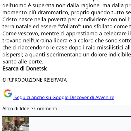
dell’uomo è superata non dalla ragione, ma dalla pre
momento più drammatico, proprio quando tutto sembra
Cristo nasce nella povertà per condividere con noi l’
terra natale ed essere “sfollato”: uno sfollato come 
Come vescovo, mentre ci apprestiamo a celebrare il 
trovano nell’Ucraina libera e a coloro che sono sotto
che ci riaccendono le case dopo i raid missilistici all
dispersi; a quanti sperimentano un dolore indicibile
Santo alle porte.
Esarca di Donetsk
© RIPRODUZIONE RISERVATA
Seguici anche su Google Discover di Avvenire
Altro di Idee e Commenti