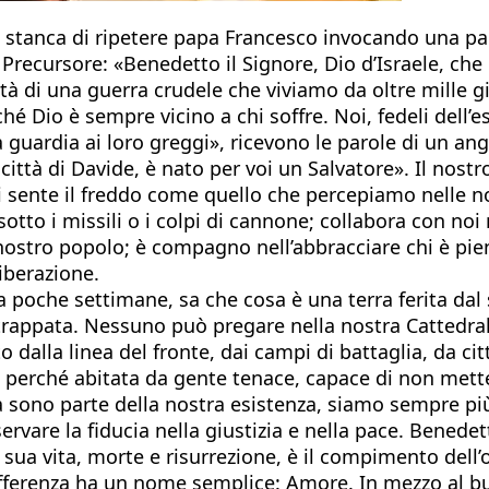
i stanca di ripetere papa Francesco invocando una pa
l Precursore: «Benedetto il Signore, Dio d’Israele, che
tà di una guerra crudele che viviamo da oltre mille gior
é Dio è sempre vicino a chi soffre. Noi, fedeli dell’
 guardia ai loro greggi», ricevono le parole di un an
a città di Davide, è nato per voi un Salvatore». Il no
 sente il freddo come quello che percepiamo nelle nos
otto i missili o i colpi di cannone; collabora con noi
nostro popolo; è compagno nell’abbracciare chi è pieno
liberazione.
da poche settimane, sa che cosa è una terra ferita dal
a strappata. Nessuno può pregare nella nostra Cattedr
 dalla linea del fronte, dai campi di battaglia, da citt
perché abitata da gente tenace, capace di non mettere
a sono parte della nostra esistenza, siamo sempre pi
ervare la fiducia nella giustizia e nella pace. Benedet
a sua vita, morte e risurrezione, è il compimento dell’
ifferenza ha un nome semplice: Amore. In mezzo al bu