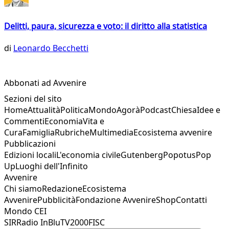
Delitti, paura, sicurezza e voto: il diritto alla statistica
di
Leonardo Becchetti
Abbonati ad Avvenire
Sezioni del sito
Home
Attualità
Politica
Mondo
Agorà
Podcast
Chiesa
Idee e
Commenti
Economia
Vita e
Cura
Famiglia
Rubriche
Multimedia
Ecosistema avvenire
Pubblicazioni
Edizioni locali
L'economia civile
Gutenberg
Popotus
Pop
Up
Luoghi dell'Infinito
Avvenire
Chi siamo
Redazione
Ecosistema
Avvenire
Pubblicità
Fondazione Avvenire
Shop
Contatti
Mondo CEI
SIR
Radio InBlu
TV2000
FISC