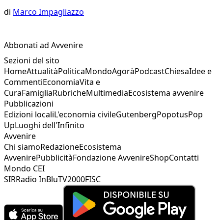
di
Marco Impagliazzo
Abbonati ad Avvenire
Sezioni del sito
Home
Attualità
Politica
Mondo
Agorà
Podcast
Chiesa
Idee e
Commenti
Economia
Vita e
Cura
Famiglia
Rubriche
Multimedia
Ecosistema avvenire
Pubblicazioni
Edizioni locali
L'economia civile
Gutenberg
Popotus
Pop
Up
Luoghi dell'Infinito
Avvenire
Chi siamo
Redazione
Ecosistema
Avvenire
Pubblicità
Fondazione Avvenire
Shop
Contatti
Mondo CEI
SIR
Radio InBlu
TV2000
FISC