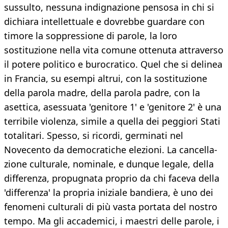
sussulto, nessuna indignazio­ne pensosa in chi si
dichiara intellettuale e dovreb­be guardare con
timore la soppressione di parole, la loro
sostituzione nella vita comune ottenuta attra­verso
il potere politico e burocratico. Quel che si delinea
in Francia, su esempi altrui, con la sostituzione
della parola madre, della parola pa­dre, con la
asettica, asessuata 'genitore 1' e 'geni­tore 2' è una
terribile violenza, simile a quella dei peg­giori Stati
totalitari. Spesso, si ricordi, germinati nel
Novecento da democratiche elezioni. La cancella­
zione culturale, nominale, e dunque legale, della
dif­ferenza, propugnata proprio da chi faceva della
'dif­ferenza' la propria iniziale bandiera, è uno dei
fe­nomeni culturali di più vasta portata del nostro
tem­po. Ma gli accademici, i maestri delle parole, i