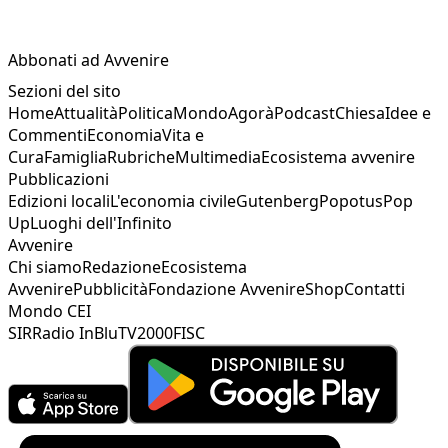
Abbonati ad Avvenire
Sezioni del sito
Home
Attualità
Politica
Mondo
Agorà
Podcast
Chiesa
Idee e
Commenti
Economia
Vita e
Cura
Famiglia
Rubriche
Multimedia
Ecosistema avvenire
Pubblicazioni
Edizioni locali
L'economia civile
Gutenberg
Popotus
Pop
Up
Luoghi dell'Infinito
Avvenire
Chi siamo
Redazione
Ecosistema
Avvenire
Pubblicità
Fondazione Avvenire
Shop
Contatti
Mondo CEI
SIR
Radio InBlu
TV2000
FISC