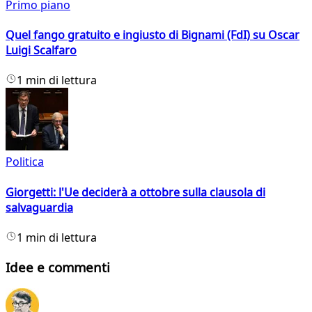
Primo piano
Quel fango gratuito e ingiusto di Bignami (FdI) su Oscar
Luigi Scalfaro
1 min di lettura
Politica
Giorgetti: l'Ue deciderà a ottobre sulla clausola di
salvaguardia
1 min di lettura
Idee e commenti