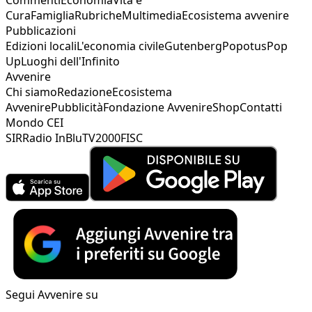
Cura
Famiglia
Rubriche
Multimedia
Ecosistema avvenire
Pubblicazioni
Edizioni locali
L'economia civile
Gutenberg
Popotus
Pop
Up
Luoghi dell'Infinito
Avvenire
Chi siamo
Redazione
Ecosistema
Avvenire
Pubblicità
Fondazione Avvenire
Shop
Contatti
Mondo CEI
SIR
Radio InBlu
TV2000
FISC
Segui Avvenire su