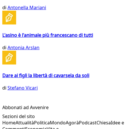
di
Antonella Mariani
L'asino è l'animale più francescano di tutti
di
Antonia Arslan
Dare ai figli la libertà di cavarsela da soli
di
Stefano Vicari
Abbonati ad Avvenire
Sezioni del sito
Home
Attualità
Politica
Mondo
Agorà
Podcast
Chiesa
Idee e
Commenti
Economia
Vita e