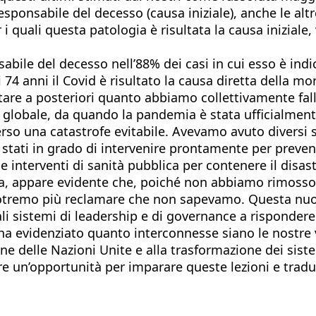
responsabile del decesso (causa iniziale), anche le al
i quali questa patologia è risultata la causa iniziale, 
nsabile del decesso nell’88% dei casi in cui esso è ind
 i 74 anni il Covid è risultato la causa diretta della 
are a posteriori quanto abbiamo collettivamente fallit
o globale, da quando la pandemia è stata ufficialmen
so una catastrofe evitabile. Avevamo avuto diversi 
stati in grado di intervenire prontamente per preven
e interventi di sanità pubblica per contenere il disast
, appare evidente che, poiché non abbiamo rimosso a
otremo più reclamare che non sapevamo. Questa nuov
ali sistemi di leadership e di governance a risponde
e ha evidenziato quanto interconnesse siano le nostre
e delle Nazioni Unite e alla trasformazione dei siste
un’opportunità per imparare queste lezioni e tradurl