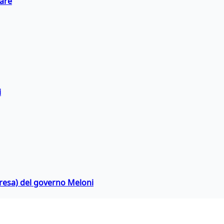
eare
i
rpresa) del governo Meloni