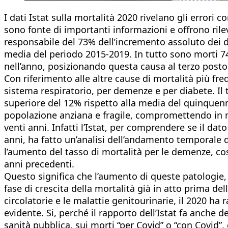
I dati Istat sulla mortalità 2020 rivelano gli errori
sono fonte di importanti informazioni e offrono rilev
responsabile del 73% dell’incremento assoluto dei de
media del periodo 2015-2019. In tutto sono morti 7
nell’anno, posizionando questa causa al terzo posto 
Con riferimento alle altre cause di mortalità più fre
sistema respiratorio, per demenze e per diabete. Il 
superiore del 12% rispetto alla media del quinquen
popolazione anziana e fragile, compromettendo in mod
venti anni. Infatti l’Istat, per comprendere se il d
anni, ha fatto un’analisi dell’andamento temporale d
l’aumento del tasso di mortalità per le demenze, così
anni precedenti.
Questo significa che l’aumento di queste patologie,
fase di crescita della mortalità già in atto prima del
circolatorie e le malattie genitourinarie, il 2020 
evidente. Si, perché il rapporto dell’Istat fa anche 
sanità pubblica, sui morti “per Covid” o “con Covid”,