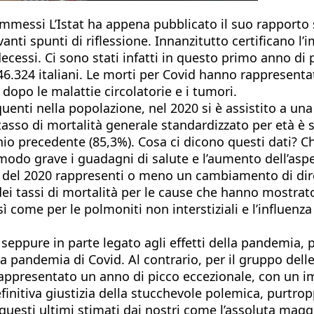
 commessi L’Istat ha appena pubblicato il suo rapporto 
anti spunti di riflessione. Innanzitutto certificano l
cessi. Ci sono stati infatti in questo primo anno di 
46.324 italiani. Le morti per Covid hanno rappresent
dopo le malattie circolatorie e i tumori.
quenti nella popolazione, nel 2020 si è assistito a un
tasso di mortalità generale standardizzato per età è s
nio precedente (85,3%). Cosa ci dicono questi dati? 
o grave i guadagni di salute e l’aumento dell’aspetta
ato del 2020 rappresenti o meno un cambiamento di dir
ei tassi di mortalità per le cause che hanno mostrato
 come per le polmoniti non interstiziali e l’influenza
 seppure in parte legato agli effetti della pandemia
la pandemia di Covid. Al contrario, per il gruppo delle 
ha rappresentato un anno di picco eccezionale, con u
definitiva giustizia della stucchevole polemica, purtr
 questi ultimi stimati dai nostri come l’assoluta magg