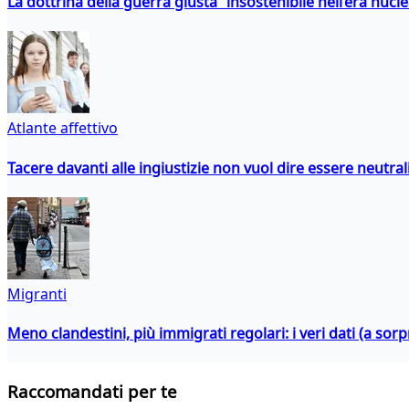
La dottrina della guerra giusta insostenibile nell’era nucl
Atlante affettivo
Tacere davanti alle ingiustizie non vuol dire essere neutral
Migranti
Meno clandestini, più immigrati regolari: i veri dati (a so
Raccomandati per te