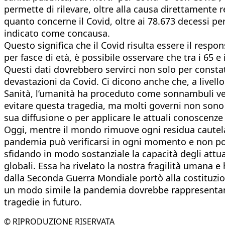
permette di rilevare, oltre alla causa direttamente 
quanto concerne il Covid, oltre ai 78.673 decessi per 
indicato come concausa.
Questo significa che il Covid risulta essere il respo
per fasce di età, è possibile osservare che tra i 65 e
Questi dati dovrebbero servirci non solo per constat
devastazioni da Covid. Ci dicono anche che, a livell
Sanità, l’umanità ha proceduto come sonnambuli ver
evitare questa tragedia, ma molti governi non sono 
sua diffusione o per applicare le attuali conoscenze 
Oggi, mentre il mondo rimuove ogni residua cautela
pandemia può verificarsi in ogni momento e non p
sfidando in modo sostanziale la capacità degli attu
globali. Essa ha rivelato la nostra fragilità umana 
dalla Seconda Guerra Mondiale portò alla costituzion
un modo simile la pandemia dovrebbe rappresentare 
tragedie in futuro.
© RIPRODUZIONE RISERVATA