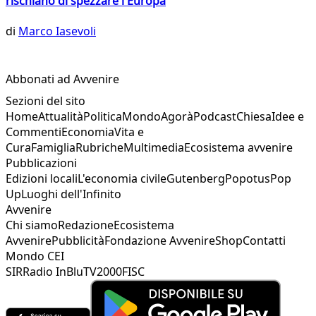
rischiano di spezzare l'Europa
di
Marco Iasevoli
Abbonati ad Avvenire
Sezioni del sito
Home
Attualità
Politica
Mondo
Agorà
Podcast
Chiesa
Idee e
Commenti
Economia
Vita e
Cura
Famiglia
Rubriche
Multimedia
Ecosistema avvenire
Pubblicazioni
Edizioni locali
L'economia civile
Gutenberg
Popotus
Pop
Up
Luoghi dell'Infinito
Avvenire
Chi siamo
Redazione
Ecosistema
Avvenire
Pubblicità
Fondazione Avvenire
Shop
Contatti
Mondo CEI
SIR
Radio InBlu
TV2000
FISC