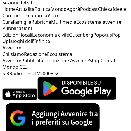
Sezioni del sito
Home
Attualità
Politica
Mondo
Agorà
Podcast
Chiesa
Idee e
Commenti
Economia
Vita e
Cura
Famiglia
Rubriche
Multimedia
Ecosistema avvenire
Pubblicazioni
Edizioni locali
L'economia civile
Gutenberg
Popotus
Pop
Up
Luoghi dell'Infinito
Avvenire
Chi siamo
Redazione
Ecosistema
Avvenire
Pubblicità
Fondazione Avvenire
Shop
Contatti
Mondo CEI
SIR
Radio InBlu
TV2000
FISC