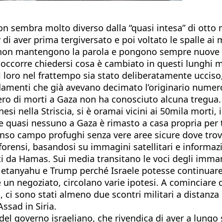
 non sembra molto diverso dalla “quasi intesa” di otto
i aver prima tergiversato e poi voltato le spalle ai 
i non mantengono la parola e pongono sempre nuove 
 occorre chiedersi cosa è cambiato in questi lunghi m
i loro nel frattempo sia stato deliberatamente ucciso
amenti che già avevano decimato l’originario numero d
numero di morti a Gaza non ha conosciuto alcuna tregu
si nella Striscia, si è oramai vicini ai 50mila morti, i
e quasi nessuno a Gaza è rimasto a casa propria per t
enso campo profughi senza vere aree sicure dove trova
 forensi, basandosi su immagini satellitari e informa
niti da Hamas. Sui media transitano le voci degli imm
etanyahu e Trump perché Israele potesse continuare 
re un negoziato, circolano varie ipotesi. A cominciare
, ci sono stati almeno due scontri militari a distanza c
ssad in Siria.
el governo israeliano, che rivendica di aver a lungo s