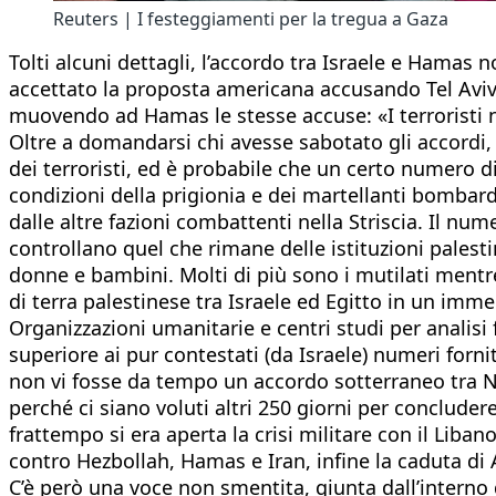
Reuters | I festeggiamenti per la tregua a Gaza
Tolti alcuni dettagli, l’accordo tra Israele e Hamas
accettato la proposta americana accusando Tel Aviv d
muovendo ad Hamas le stesse accuse: «I terrorist
Oltre a domandarsi chi avesse sabotato gli accordi,
dei terroristi, ed è probabile che un certo numero d
condizioni della prigionia e dei martellanti bombard
dalle altre fazioni combattenti nella Striscia. Il 
controllano quel che rimane delle istituzioni palestine
donne e bambini. Molti di più sono i mutilati mentr
di terra palestinese tra Israele ed Egitto in un imm
Organizzazioni umanitarie e centri studi per analisi
superiore ai pur contestati (da Israele) numeri for
non vi fosse da tempo un accordo sotterraneo tra N
perché ci siano voluti altri 250 giorni per conclude
frattempo si era aperta la crisi militare con il Libano
contro Hezbollah, Hamas e Iran, infine la caduta di A
C’è però una voce non smentita, giunta dall’interno d