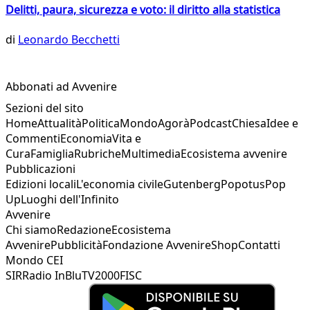
Delitti, paura, sicurezza e voto: il diritto alla statistica
di
Leonardo Becchetti
Abbonati ad Avvenire
Sezioni del sito
Home
Attualità
Politica
Mondo
Agorà
Podcast
Chiesa
Idee e
Commenti
Economia
Vita e
Cura
Famiglia
Rubriche
Multimedia
Ecosistema avvenire
Pubblicazioni
Edizioni locali
L'economia civile
Gutenberg
Popotus
Pop
Up
Luoghi dell'Infinito
Avvenire
Chi siamo
Redazione
Ecosistema
Avvenire
Pubblicità
Fondazione Avvenire
Shop
Contatti
Mondo CEI
SIR
Radio InBlu
TV2000
FISC