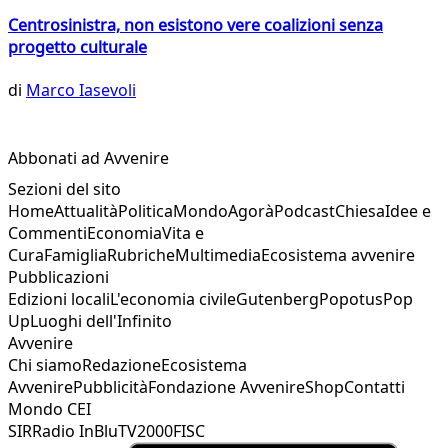
Centrosinistra, non esistono vere coalizioni senza
progetto culturale
di
Marco Iasevoli
Abbonati ad Avvenire
Sezioni del sito
Home
Attualità
Politica
Mondo
Agorà
Podcast
Chiesa
Idee e
Commenti
Economia
Vita e
Cura
Famiglia
Rubriche
Multimedia
Ecosistema avvenire
Pubblicazioni
Edizioni locali
L'economia civile
Gutenberg
Popotus
Pop
Up
Luoghi dell'Infinito
Avvenire
Chi siamo
Redazione
Ecosistema
Avvenire
Pubblicità
Fondazione Avvenire
Shop
Contatti
Mondo CEI
SIR
Radio InBlu
TV2000
FISC