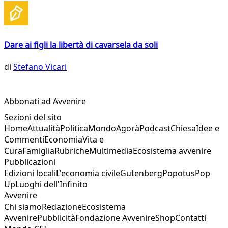
Dare ai figli la libertà di cavarsela da soli
di
Stefano Vicari
Abbonati ad Avvenire
Sezioni del sito
Home
Attualità
Politica
Mondo
Agorà
Podcast
Chiesa
Idee e
Commenti
Economia
Vita e
Cura
Famiglia
Rubriche
Multimedia
Ecosistema avvenire
Pubblicazioni
Edizioni locali
L'economia civile
Gutenberg
Popotus
Pop
Up
Luoghi dell'Infinito
Avvenire
Chi siamo
Redazione
Ecosistema
Avvenire
Pubblicità
Fondazione Avvenire
Shop
Contatti