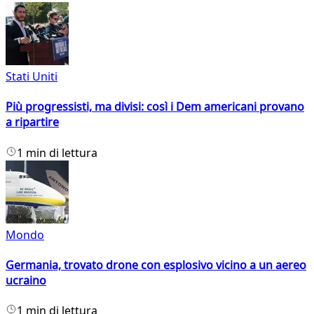
Stati Uniti
Più progressisti, ma divisi: così i Dem americani provano
a ripartire
1 min di lettura
Mondo
Germania, trovato drone con esplosivo vicino a un aereo
ucraino
1 min di lettura