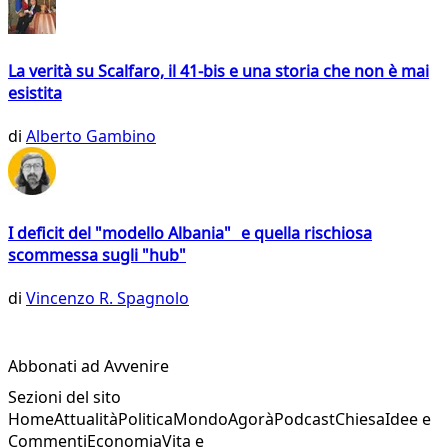
La verità su Scalfaro, il 41-bis e una storia che non è mai
esistita
di
Alberto Gambino
I deficit del "modello Albania" e quella rischiosa
scommessa sugli "hub"
di
Vincenzo R. Spagnolo
Abbonati ad Avvenire
Sezioni del sito
Home
Attualità
Politica
Mondo
Agorà
Podcast
Chiesa
Idee e
Commenti
Economia
Vita e