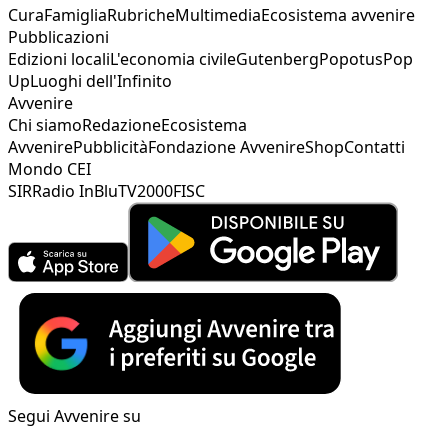
Cura
Famiglia
Rubriche
Multimedia
Ecosistema avvenire
Pubblicazioni
Edizioni locali
L'economia civile
Gutenberg
Popotus
Pop
Up
Luoghi dell'Infinito
Avvenire
Chi siamo
Redazione
Ecosistema
Avvenire
Pubblicità
Fondazione Avvenire
Shop
Contatti
Mondo CEI
SIR
Radio InBlu
TV2000
FISC
Segui Avvenire su